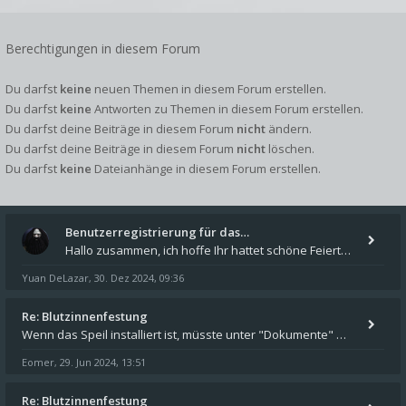
Berechtigungen in diesem Forum
Du darfst
keine
neuen Themen in diesem Forum erstellen.
Du darfst
keine
Antworten zu Themen in diesem Forum erstellen.
Du darfst deine Beiträge in diesem Forum
nicht
ändern.
Du darfst deine Beiträge in diesem Forum
nicht
löschen.
Du darfst
keine
Dateianhänge in diesem Forum erstellen.
Benutzerregistrierung für das…
Hallo zusammen, ich hoffe Ihr hattet schöne Feiertage und kommt auch gut ins neue Jahr. Ich schreibe hier kurz zur Infor
Yuan DeLazar
30. Dez 2024, 09:36
,
Re: Blutzinnenfestung
Wenn das Speil installiert ist, müsste unter "Dokumente" auf Deinem Rechner ein Verzeichnis "blade of destiny" sein. Dar
Eomer
29. Jun 2024, 13:51
,
Re: Blutzinnenfestung