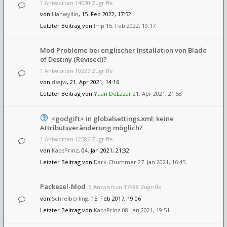
1 Antworten 14630 Zugriffe
von
Llanwyllin
, 15. Feb 2022, 17:52
Letzter Beitrag von
Imp
15. Feb 2022, 19:17
Mod Probleme bei englischer Installation von Blade
of Destiny (Revised)?
1 Antworten 10227 Zugriffe
von
dsajw
, 21. Apr 2021, 14:16
Letzter Beitrag von
Yuan DeLazar
21. Apr 2021, 21:58
<godgift> in globalsettings.xml; keine
Attributsveränderung möglich?
1 Antworten 12586 Zugriffe
von
KaosPrinz
, 04. Jan 2021, 21:32
Letzter Beitrag von
Dark-Chummer
27. Jan 2021, 16:45
Packesel-Mod
3 Antworten 17488 Zugriffe
von
Schreiberling
, 15. Feb 2017, 19:06
Letzter Beitrag von
KaosPrinz
08. Jan 2021, 19:51