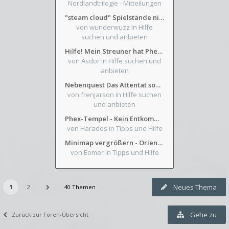
Nordlandtrilogie - Mitteilungen
"steam cloud" Spielstände nicht verfügbar
von wunderwuzz
in Hilfe
suchen und anbieten
Hilfe! Mein Streuner hat Phexens Gunst verloren...
von Asdor
in Hilfe suchen und
anbieten
Nebenquest Das Attentat sowie Beilunker Reiter und zwei kleine Ausrüstungsfragen
von frenjarson
in Hilfe suchen
und anbieten
Phex-Tempel - Kein Entkommen aus Weinkeller/Bibliothek Trakt
von Harados
in Tipps und Hilfe
Minimap vergrößern - Orientierung in Blutzinnen
von Eomer
in Tipps und Hilfe
Neues Thema
1
2
40 Themen
Gehe zu
Zurück zur Foren-Übersicht