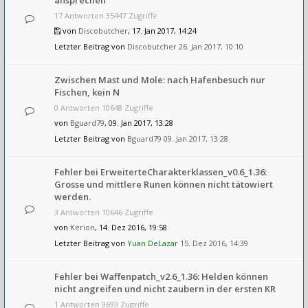
ansprechen
17 Antworten 35447 Zugriffe
von
Discobutcher
, 17. Jan 2017, 14:24
Letzter Beitrag von
Discobutcher
26. Jan 2017, 10:10
Zwischen Mast und Mole: nach Hafenbesuch nur
Fischen, kein N
0 Antworten 10648 Zugriffe
von
Bguard79
, 09. Jan 2017, 13:28
Letzter Beitrag von
Bguard79
09. Jan 2017, 13:28
Fehler bei ErweiterteCharakterklassen_v0.6_1.36:
Grosse und mittlere Runen können nicht tätowiert
werden.
3 Antworten 10646 Zugriffe
von
Kerion
, 14. Dez 2016, 19:58
Letzter Beitrag von
Yuan DeLazar
15. Dez 2016, 14:39
Fehler bei Waffenpatch_v2.6_1.36: Helden können
nicht angreifen und nicht zaubern in der ersten KR
1 Antworten 9693 Zugriffe