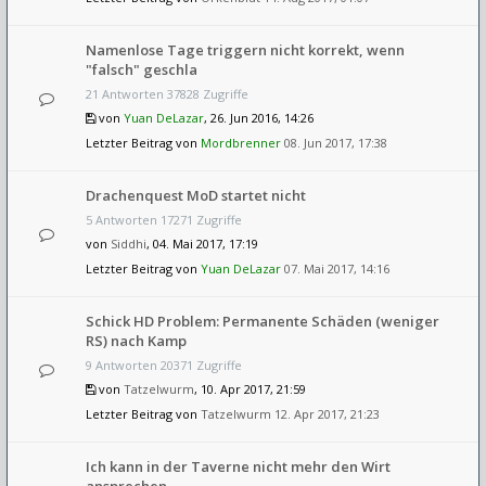
Namenlose Tage triggern nicht korrekt, wenn
"falsch" geschla
21 Antworten 37828 Zugriffe
von
Yuan DeLazar
, 26. Jun 2016, 14:26
Letzter Beitrag von
Mordbrenner
08. Jun 2017, 17:38
Drachenquest MoD startet nicht
5 Antworten 17271 Zugriffe
von
Siddhi
, 04. Mai 2017, 17:19
Letzter Beitrag von
Yuan DeLazar
07. Mai 2017, 14:16
Schick HD Problem: Permanente Schäden (weniger
RS) nach Kamp
9 Antworten 20371 Zugriffe
von
Tatzelwurm
, 10. Apr 2017, 21:59
Letzter Beitrag von
Tatzelwurm
12. Apr 2017, 21:23
Ich kann in der Taverne nicht mehr den Wirt