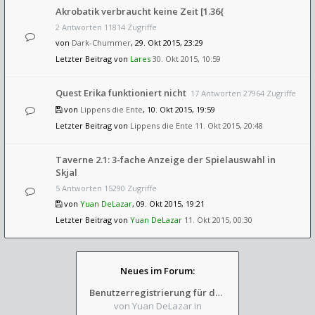
Akrobatik verbraucht keine Zeit [1.36{
2 Antworten 11814 Zugriffe
von
Dark-Chummer
, 29. Okt 2015, 23:29
Letzter Beitrag von
Lares
30. Okt 2015, 10:59
Quest Erika funktioniert nicht
17 Antworten 27964 Zugriffe
von
Lippens die Ente
, 10. Okt 2015, 19:59
Letzter Beitrag von
Lippens die Ente
11. Okt 2015, 20:48
Taverne 2.1: 3-fache Anzeige der Spielauswahl in
Skjal
5 Antworten 15290 Zugriffe
von
Yuan DeLazar
, 09. Okt 2015, 19:21
Letzter Beitrag von
Yuan DeLazar
11. Okt 2015, 00:30
Neues im Forum:
Benutzerregistrierung für das SchickHD-/SchweifHD-Forum gesperrt
von Yuan DeLazar
in