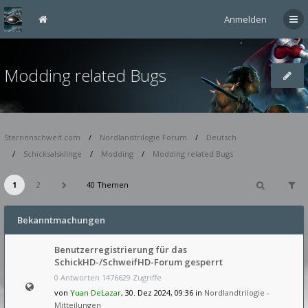
Anmelden
Modding related Bugs
Sternenschweif.com
Nordlandtrilogie Forum
Deutsch
Schicksalsklinge
Modding
Modding related Bugs
1
2
40 Themen
Bekanntmachungen
Benutzerregistrierung für das
SchickHD-/SchweifHD-Forum gesperrt
0 Antworten 1476629 Zugriffe
von
Yuan DeLazar
, 30. Dez 2024, 09:36 in
Nordlandtrilogie -
Mitteilungen