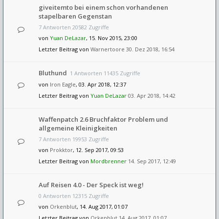
giveitemto bei einem schon vorhandenen
stapelbaren Gegenstan
7 Antworten 20582 Zugriffe
von
Yuan DeLazar
, 15. Nov 2015, 23:00
Letzter Beitrag von
Warnertoore
30. Dez 2018, 16:54
Bluthund
1 Antworten 11435 Zugriffe
von
Iron Eagle
, 03. Apr 2018, 12:37
Letzter Beitrag von
Yuan DeLazar
03. Apr 2018, 14:42
Waffenpatch 2.6 Bruchfaktor Problem und
allgemeine Kleinigkeiten
7 Antworten 19953 Zugriffe
von
Prokktor
, 12. Sep 2017, 09:53
Letzter Beitrag von
Mordbrenner
14. Sep 2017, 12:49
Auf Reisen 4.0 - Der Speck ist weg!
0 Antworten 12315 Zugriffe
von
Orkenblut
, 14. Aug 2017, 01:07
Letzter Beitrag von
Orkenblut
14. Aug 2017, 01:07