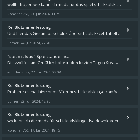
wollte fragen wie kann ich mods für das spiel schicksalsklinge in das spieleverzeichnis kopieren und in welches
Rondrian750
29. Jun 2024, 11:25
,
Re: Blutzinnenfestung
Und hier das Gesamtpaket plus Übersicht als Excel-Tabelle: https://forum.schicksalsklinge.com/viewtopic.php?f=239&t=156
Eomer
24. Jun 2024, 22:40
,
"steam cloud" Spielstände nic…
Die zwölfe zum Gruß! Ich habe in den letzten Tagen Steam auf meinem Desktop PC mit Windows 11 installiert und über Steam
wunderwuzz
22. Jun 2024, 23:08
,
Re: Blutzinnenfestung
Probiere es mal hier: https://forum.schicksalsklinge.com/viewtopic.php?f=239&t=15661
Eomer
22. Jun 2024, 12:26
,
Re: Blutzinnenfestung
wo kann ich die mods für schicksalsklinge dsa downloaden
Rondrian750
17. Jun 2024, 18:15
,