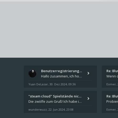
Benutzerregistrierung für das…
Re: Bl
Hallo zusammen, ich hoffe Ihr hattet schöne Feiertage und kommt auch gut ins neue Jahr. Ich schreibe hier kurz zur Infor
Yuan DeLazar
30. Dez 2024, 09:36
Eomer
,
,
"steam cloud" Spielstände nic…
Re: Bl
Die zwölfe zum Gruß! Ich habe in den letzten Tagen Steam auf meinem Desktop PC mit Windows 11 installiert und über Steam
wunderwuzz
22. Jun 2024, 23:08
Eomer
,
,