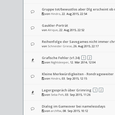
Gruppe tot/bewustlos aber Dlg erscheint ob 
von
Hindro
, 22. Aug 2015, 22:54
Gaukler-Porträt
von
Alrique
, 22. Aug 2015, 22:52
Reihenfolge der Savegames nicht immer ch
von
Schneider Griese
, 26. Aug 2015, 22:17
Grafische Fehler (v1.34)
1
2
von
Nightsleeper
, 12. Mär 2014, 12:04
Kleine Merkwürdigkeiten - Rondrageweiter
von
Hindro
, 03. Sep 2015, 12:15
Lagergespräch über Grimring
1
2
von
Seba Peh
, 03. Sep 2015, 11:26
Dialog im Gameover bei namelessdays
von
archftw
, 08. Sep 2015, 10:12