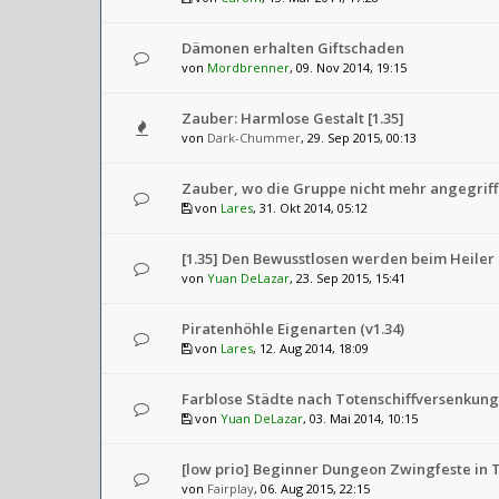
Dämonen erhalten Giftschaden
von
Mordbrenner
, 09. Nov 2014, 19:15
Zauber: Harmlose Gestalt [1.35]
von
Dark-Chummer
, 29. Sep 2015, 00:13
Zauber, wo die Gruppe nicht mehr angegriffe
von
Lares
, 31. Okt 2014, 05:12
[1.35] Den Bewusstlosen werden beim Heiler
von
Yuan DeLazar
, 23. Sep 2015, 15:41
Piratenhöhle Eigenarten (v1.34)
von
Lares
, 12. Aug 2014, 18:09
Farblose Städte nach Totenschiffversenkung 
von
Yuan DeLazar
, 03. Mai 2014, 10:15
[low prio] Beginner Dungeon Zwingfeste in 
von
Fairplay
, 06. Aug 2015, 22:15