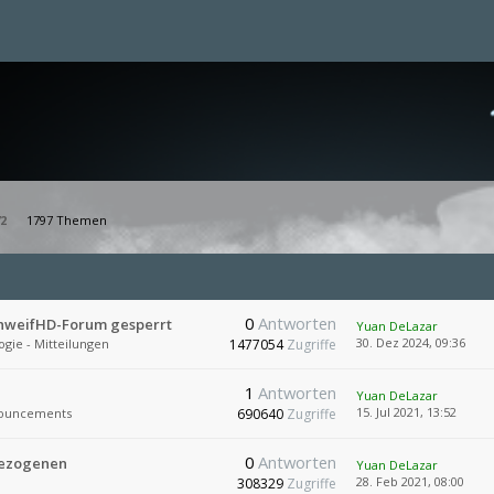
2
1797 Themen
0
Antworten
chweifHD-Forum gesperrt
Yuan DeLazar
30. Dez 2024, 09:36
ogie - Mitteilungen
1477054
Zugriffe
1
Antworten
Yuan DeLazar
15. Jul 2021, 13:52
ouncements
690640
Zugriffe
0
Antworten
bezogenen
Yuan DeLazar
28. Feb 2021, 08:00
308329
Zugriffe