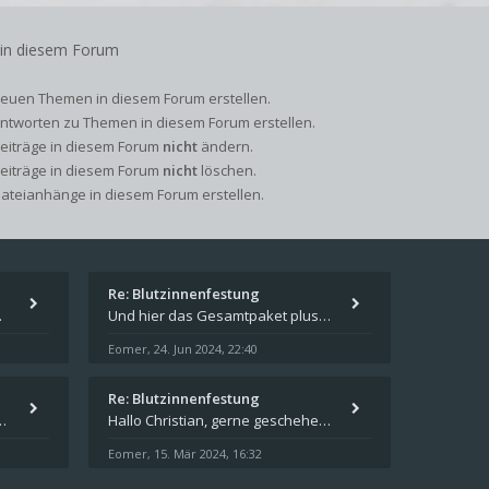
 in diesem Forum
euen Themen in diesem Forum erstellen.
ntworten zu Themen in diesem Forum erstellen.
Beiträge in diesem Forum
nicht
ändern.
Beiträge in diesem Forum
nicht
löschen.
ateianhänge in diesem Forum erstellen.
Re: Blutzinnenfestung
pieren und in welches
Und hier das Gesamtpaket plus Übersicht als Excel-Tabelle: https://forum.schicksalsklinge.com/viewtopic.php?f=239&t=156
Eomer
24. Jun 2024, 22:40
,
Re: Blutzinnenfestung
schicksalsklinge dsa downloaden
Hallo Christian, gerne geschehen! Ich freue mich, dass ich Dir weiterhelfen konnte - und das Forum weiter "lebt". Denn
Eomer
15. Mär 2024, 16:32
,