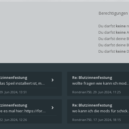
Berechtigungen
Du darfst
keine
n
Du darfst
keine
A
Du darfst deine 
Du darfst deine 
Du darfst
keine
D
utzinnenfestung
Re: Blutzinnenfestung
Wenn das Speil installiert ist, müsste unter "Dokumente" auf Deinem Rechner ein Verzeichnis "blade of destiny" sein. Dar
wollte fragen wie kann ich mods für das spiel schicksalsklinge in das spieleverzeichnis ko
29. Jun 2024, 13:51
Rondrian750
29. Jun 2024, 11:25
,
utzinnenfestung
Re: Blutzinnenfestung
Probiere es mal hier: https://forum.schicksalsklinge.com/viewtopic.php?f=239&t=15661
wo kann ich die mods für 
22. Jun 2024, 12:26
Rondrian750
17. Jun 2024, 18:15
,