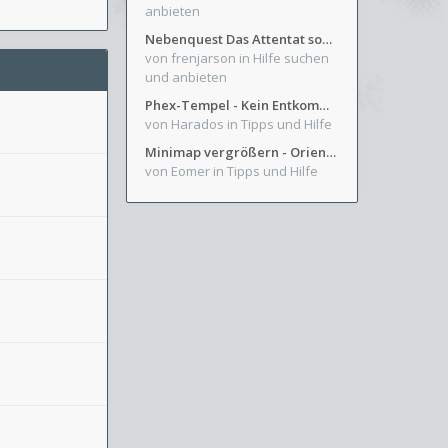
anbieten
Nebenquest Das Attentat sowie Beilunker Reiter und zwei kleine Ausrüstungsfragen
von frenjarson
in Hilfe suchen
und anbieten
Phex-Tempel - Kein Entkommen aus Weinkeller/Bibliothek Trakt
von Harados
in Tipps und Hilfe
Minimap vergrößern - Orientierung in Blutzinnen
von Eomer
in Tipps und Hilfe