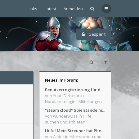
Links
Latest
Anmelden
Gesperrt
Neues im Forum:
Benutzerregistrierung für das SchickHD-/SchweifHD-Forum gesperrt
von Yuan DeLazar
in
Nordlandtrilogie - Mitteilungen
"steam cloud" Spielstände nicht verfügbar
von wunderwuzz
in Hilfe
suchen und anbieten
Hilfe! Mein Streuner hat Phexens Gunst verloren...
von Asdor
in Hilfe suchen und