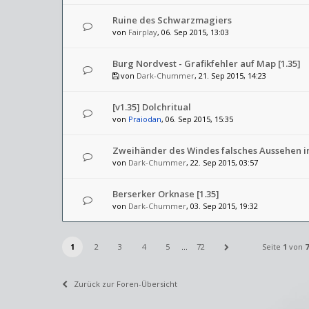
Ruine des Schwarzmagiers
von
Fairplay
, 06. Sep 2015, 13:03
Burg Nordvest - Grafikfehler auf Map [1.35]
von
Dark-Chummer
, 21. Sep 2015, 14:23
[v1.35] Dolchritual
von
Praiodan
, 06. Sep 2015, 15:35
Zweihänder des Windes falsches Aussehen in
von
Dark-Chummer
, 22. Sep 2015, 03:57
Berserker Orknase [1.35]
von
Dark-Chummer
, 03. Sep 2015, 19:32
1
2
3
4
5
…
72
Seite
1
von
7
Zurück zur Foren-Übersicht