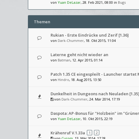
von
Yuan DeLazar
, 28. Feb 2021, 08:00 in
Bugs
Themen
Rukian - Erste Eindrücke und Zerif [1.36]
von
Dark-Chummer
, 18. Okt 2015, 11:04
Laterne geht nicht wieder an
von
Batman
, 12. Apr 2015, 01:14
Patch 1.35 CE eingespleilt - Launcher startet
von
Hindro
, 18. Aug 2015, 13:50
Dunkelheit in Dungeons nach Neuladen [1.35
von
Dark-Chummer
, 24. Mär 2014, 17:19
Daspota: AP-Bonus für "Holzbein" im "Grüne
von
Yuan DeLazar
, 10. Okt 2015, 22:19
Krähenruf V.1.33a
1
2
von
Curom
, 13. Mär 2014, 17:28