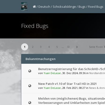
Deutsch
Schicksalsklinge
Bugs
Fixed Bugs
Fixed Bugs
1
2
3
4
5
…
72
Seite
1
von
7
Bekanntmachungen
Benutzerregistrierung für das SchickHD-/S
von
Yuan DeLazar
, 30. Dez 2024, 09:36 in
Nordlandtril
New Patch v1.10 of Star Trail HD in 2021
von
Yuan DeLazar
, 28. Feb 2021, 08:27 in
News & Ann
Melden von (möglichenen) Bugs, situations
Verbesserungen und Unklarheiten zum Spiel