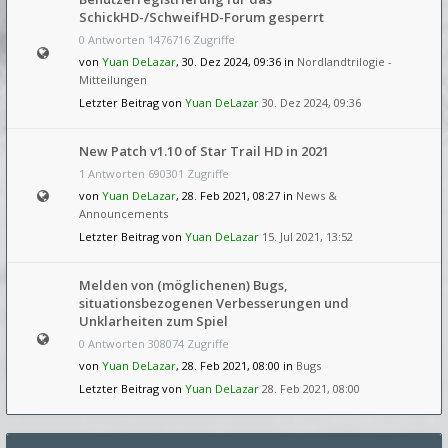
SchickHD-/SchweifHD-Forum gesperrt
0 Antworten 1476716 Zugriffe
von
Yuan DeLazar
, 30. Dez 2024, 09:36 in
Nordlandtrilogie -
Mitteilungen
Letzter Beitrag von
Yuan DeLazar
30. Dez 2024, 09:36
New Patch v1.10 of Star Trail HD in 2021
1 Antworten 690301 Zugriffe
von
Yuan DeLazar
, 28. Feb 2021, 08:27 in
News &
Announcements
Letzter Beitrag von
Yuan DeLazar
15. Jul 2021, 13:52
Melden von (möglichenen) Bugs,
situationsbezogenen Verbesserungen und
Unklarheiten zum Spiel
0 Antworten 308074 Zugriffe
von
Yuan DeLazar
, 28. Feb 2021, 08:00 in
Bugs
Letzter Beitrag von
Yuan DeLazar
28. Feb 2021, 08:00