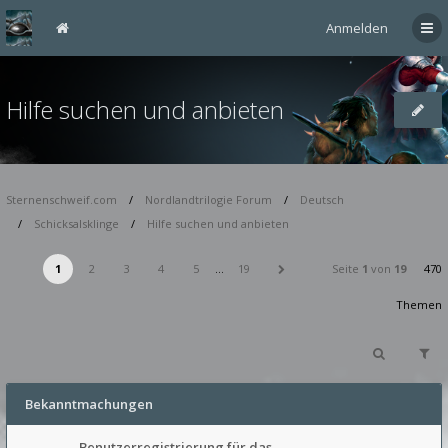
Anmelden
Hilfe suchen und anbieten
Sternenschweif.com
Nordlandtrilogie Forum
Deutsch
Schicksalsklinge
Hilfe suchen und anbieten
1
2
3
4
5
…
19
Seite
1
von
19
470
Themen
Bekanntmachungen
Benutzerregistrierung für das