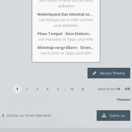
von Asdor
in Hilfe suchen und
anbieten
Nebenquest Das Attentat sowie Beilunker Reiter und zwei kleine Ausrüstungsfragen
von frenjarson
in Hilfe suchen
und anbieten
Phex-Tempel - Kein Entkommen aus Weinkeller/Bibliothek Trakt
von Harados
in Tipps und Hilfe
Minimap vergrößern - Orientierung in Blutzinnen
von Eomer
in Tipps und Hilfe
Neues Thema
1
2
3
4
5
…
19
Seite
1
von
19
470
Themen
Gehe zu
Zurück zur Foren-Übersicht