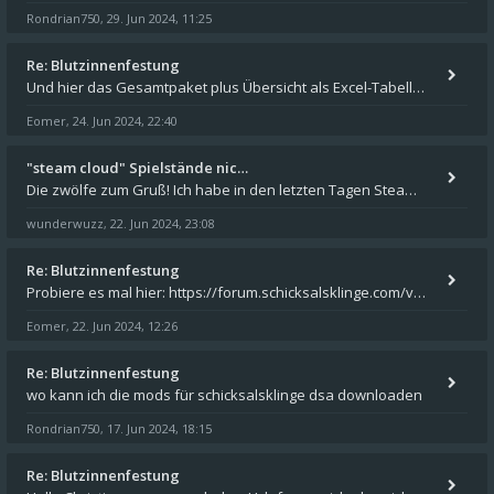
Rondrian750
29. Jun 2024, 11:25
,
Re: Blutzinnenfestung
Und hier das Gesamtpaket plus Übersicht als Excel-Tabelle: https://forum.schicksalsklinge.com/viewtopic.php?f=239&t=156
Eomer
24. Jun 2024, 22:40
,
"steam cloud" Spielstände nic…
Die zwölfe zum Gruß! Ich habe in den letzten Tagen Steam auf meinem Desktop PC mit Windows 11 installiert und über Steam
wunderwuzz
22. Jun 2024, 23:08
,
Re: Blutzinnenfestung
Probiere es mal hier: https://forum.schicksalsklinge.com/viewtopic.php?f=239&t=15661
Eomer
22. Jun 2024, 12:26
,
Re: Blutzinnenfestung
wo kann ich die mods für schicksalsklinge dsa downloaden
Rondrian750
17. Jun 2024, 18:15
,
Re: Blutzinnenfestung