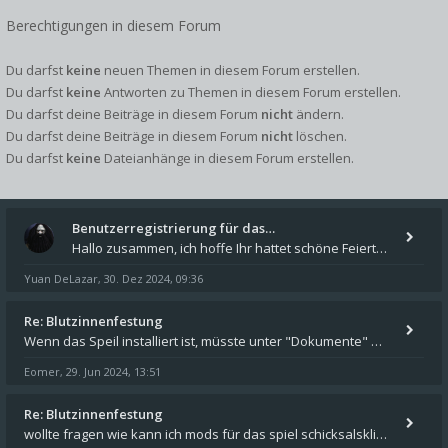
Berechtigungen in diesem Forum
Du darfst
keine
neuen Themen in diesem Forum erstellen.
Du darfst
keine
Antworten zu Themen in diesem Forum erstellen.
Du darfst deine Beiträge in diesem Forum
nicht
ändern.
Du darfst deine Beiträge in diesem Forum
nicht
löschen.
Du darfst
keine
Dateianhänge in diesem Forum erstellen.
Benutzerregistrierung für das…
Hallo zusammen, ich hoffe Ihr hattet schöne Feiertage und kommt auch gut ins neue Jahr. Ich schreibe hier kurz zur Infor
Yuan DeLazar
30. Dez 2024, 09:36
,
Re: Blutzinnenfestung
Wenn das Speil installiert ist, müsste unter "Dokumente" auf Deinem Rechner ein Verzeichnis "blade of destiny" sein. Dar
Eomer
29. Jun 2024, 13:51
,
Re: Blutzinnenfestung
wollte fragen wie kann ich mods für das spiel schicksalsklinge in das spieleverzeichnis kopieren und in welches