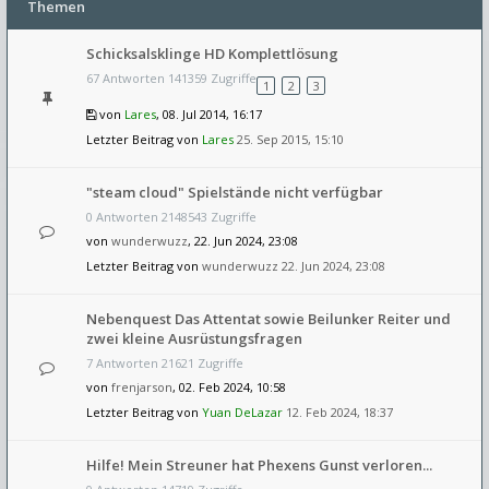
Themen
Schicksalsklinge HD Komplettlösung
67 Antworten 141359 Zugriffe
1
2
3
von
Lares
, 08. Jul 2014, 16:17
Letzter Beitrag von
Lares
25. Sep 2015, 15:10
"steam cloud" Spielstände nicht verfügbar
0 Antworten 2148543 Zugriffe
von
wunderwuzz
, 22. Jun 2024, 23:08
Letzter Beitrag von
wunderwuzz
22. Jun 2024, 23:08
Nebenquest Das Attentat sowie Beilunker Reiter und
zwei kleine Ausrüstungsfragen
7 Antworten 21621 Zugriffe
von
frenjarson
, 02. Feb 2024, 10:58
Letzter Beitrag von
Yuan DeLazar
12. Feb 2024, 18:37
Hilfe! Mein Streuner hat Phexens Gunst verloren...