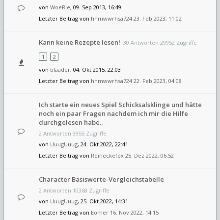
von
WoeRie
, 09. Sep 2013, 16:49
Letzter Beitrag von
hhmwwrhsa724
23. Feb 2023, 11:02
Kann keine Rezepte lesen!
30 Antworten 29952 Zugriffe
1
2
von
blaader
, 04. Okt 2015, 22:03
Letzter Beitrag von
hhmwwrhsa724
22. Feb 2023, 04:08
Ich starte ein neues Spiel Schicksalsklinge und hätte
noch ein paar Fragen nachdem ich mir die Hilfe
durchgelesen habe..
2 Antworten 9955 Zugriffe
von
UuugUuug
, 24. Okt 2022, 22:41
Letzter Beitrag von
Reineckefox
25. Dez 2022, 06:52
Character Basiswerte-Vergleichstabelle
2 Antworten 10368 Zugriffe
von
UuugUuug
, 25. Okt 2022, 14:31
Letzter Beitrag von
Eomer
16. Nov 2022, 14:15