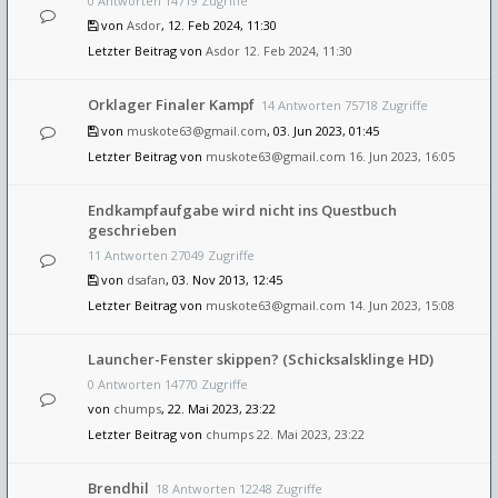
0 Antworten 14719 Zugriffe
von
Asdor
, 12. Feb 2024, 11:30
Letzter Beitrag von
Asdor
12. Feb 2024, 11:30
Orklager Finaler Kampf
14 Antworten 75718 Zugriffe
von
muskote63@gmail.com
, 03. Jun 2023, 01:45
Letzter Beitrag von
muskote63@gmail.com
16. Jun 2023, 16:05
Endkampfaufgabe wird nicht ins Questbuch
geschrieben
11 Antworten 27049 Zugriffe
von
dsafan
, 03. Nov 2013, 12:45
Letzter Beitrag von
muskote63@gmail.com
14. Jun 2023, 15:08
Launcher-Fenster skippen? (Schicksalsklinge HD)
0 Antworten 14770 Zugriffe
von
chumps
, 22. Mai 2023, 23:22
Letzter Beitrag von
chumps
22. Mai 2023, 23:22
Brendhil
18 Antworten 12248 Zugriffe