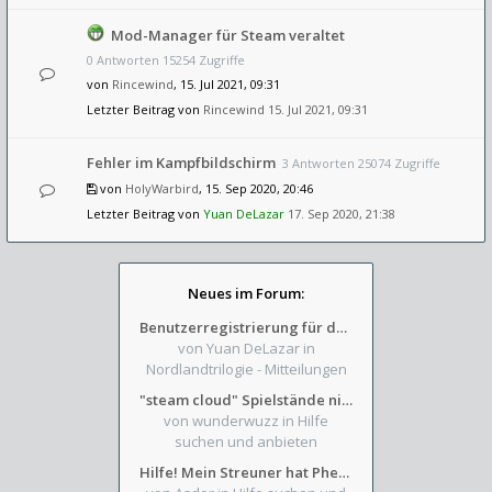
Mod-Manager für Steam veraltet
0 Antworten 15254 Zugriffe
von
Rincewind
, 15. Jul 2021, 09:31
Letzter Beitrag von
Rincewind
15. Jul 2021, 09:31
Fehler im Kampfbildschirm
3 Antworten 25074 Zugriffe
von
HolyWarbird
, 15. Sep 2020, 20:46
Letzter Beitrag von
Yuan DeLazar
17. Sep 2020, 21:38
Neues im Forum:
Benutzerregistrierung für das SchickHD-/SchweifHD-Forum gesperrt
von Yuan DeLazar
in
Nordlandtrilogie - Mitteilungen
"steam cloud" Spielstände nicht verfügbar
von wunderwuzz
in Hilfe
suchen und anbieten
Hilfe! Mein Streuner hat Phexens Gunst verloren...