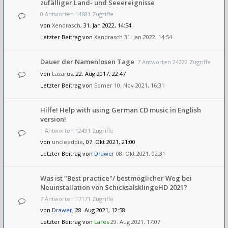
zufälliger Land- und Seeereignisse
0 Antworten 14681 Zugriffe
von
Xendrasch
, 31. Jan 2022, 14:54
Letzter Beitrag von
Xendrasch
31. Jan 2022, 14:54
Dauer der Namenlosen Tage
7 Antworten 24222 Zugriffe
von
Lazarus
, 22. Aug 2017, 22:47
Letzter Beitrag von
Eomer
10. Nov 2021, 16:31
Hilfe! Help with using German CD music in English
version!
1 Antworten 12491 Zugriffe
von
uncleeddie
, 07. Okt 2021, 21:00
Letzter Beitrag von
Drawer
08. Okt 2021, 02:31
Was ist "Best practice"/ bestmöglicher Weg bei
Neuinstallation von SchicksalsklingeHD 2021?
7 Antworten 17171 Zugriffe
von
Drawer
, 28. Aug 2021, 12:58
Letzter Beitrag von
Lares
29. Aug 2021, 17:07