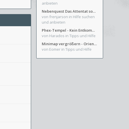
anbieten
Nebenquest Das Attentat sowie Beilunker Reiter und zwei kleine Ausrüstungsfragen
von frenjarson
in Hilfe suchen
und anbieten
Phex-Tempel - Kein Entkommen aus Weinkeller/Bibliothek Trakt
von Harados
in Tipps und Hilfe
Minimap vergrößern - Orientierung in Blutzinnen
von Eomer
in Tipps und Hilfe
m
m