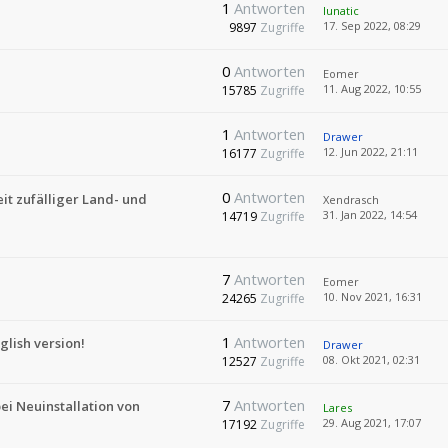
1
Antworten
lunatic
17. Sep 2022, 08:29
9897
Zugriffe
0
Antworten
Eomer
11. Aug 2022, 10:55
15785
Zugriffe
1
Antworten
Drawer
12. Jun 2022, 21:11
16177
Zugriffe
0
Antworten
it zufälliger Land- und
Xendrasch
31. Jan 2022, 14:54
14719
Zugriffe
7
Antworten
Eomer
10. Nov 2021, 16:31
24265
Zugriffe
1
Antworten
glish version!
Drawer
08. Okt 2021, 02:31
12527
Zugriffe
7
Antworten
ei Neuinstallation von
Lares
29. Aug 2021, 17:07
17192
Zugriffe