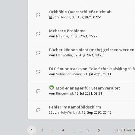
Orkhöhle Quest schließt nicht ab
von
Hoopz
, 03. Aug 2021, 02:51
Mehrere Probleme
von
Nevinia
, 30. Jul 2021, 15:27
Bücher können nicht (mehr) gelesen werden
von
Llanwyllin
, 02. Aug 2021, 18:23
DLC Soundtrack von: "die Schicksalsklinge" f
von
Sebastian Maier
, 23. Jul 2021, 19:33
Mod-Manager für Steam veraltet
von
Rincewind
, 15. Jul 2021, 09:31
Fehler im Kampfbildschirm
von
HolyWarbird
, 15. Sep 2020, 20:46
1
2
3
4
5
…
19
Seite
1
von
1