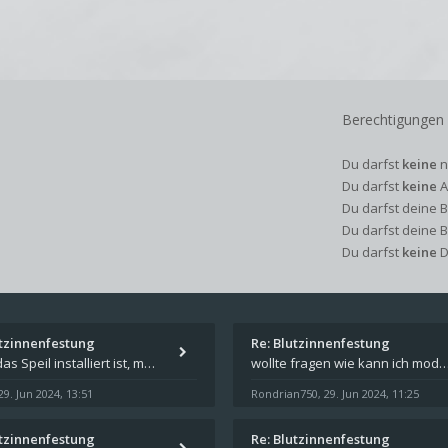
Berechtigungen
Du darfst
keine
n
Du darfst
keine
A
Du darfst deine 
Du darfst deine 
Du darfst
keine
D
utzinnenfestung
Re: Blutzinnenfestung
Wenn das Speil installiert ist, müsste unter "Dokumente" auf Deinem Rechner ein Verzeichnis "blade of destiny" sein. Dar
wollte fragen wie kann ich mods für das spiel schicksalsklinge in das spieleverzeichnis ko
29. Jun 2024, 13:51
Rondrian750
29. Jun 2024, 11:25
,
utzinnenfestung
Re: Blutzinnenfestung