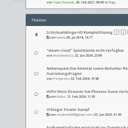
von
Yuan DeLazar
, 28. Feb 2021, 08:00 in
Bugs
Themen
Schicksalsklinge HD Komplettlösung
1
2
von
Lares
, 08. Jul 2014, 16:17
"steam cloud" Spielstände nicht verfügbar
von
wunderwuzz
, 22. Jun 2024, 23:08
Nebenquest Das Attentat sowie Beilunker Rei
Ausrüstungsfragen
von
frenjarson
, 02. Feb 2024, 10:58
Hilfe! Mein Streuner hat Phexens Gunst verlo
von
Asdor
, 12. Feb 2024, 11:30
Orklager Finaler Kampf
von
muskote63@gmail.com
, 03. Jun 2023, 01:45
Endkampfaufgabe wird nicht ins Questbuch 