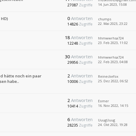
14. Jun 2023, 15:08
27087
Zugriffe
0
Antworten
 HD)
chumps
22. Mai 2023, 23:22
14826
Zugriffe
18
Antworten
hhmwwrhsa724
23. Feb 2023, 11:02
12248
Zugriffe
30
Antworten
hhmwwrhsa724
22. Feb 2023, 04:08
29956
Zugriffe
2
Antworten
nd hätte noch ein paar
Reineckefox
sen habe..
25. Dez 2022, 06:52
10006
Zugriffe
2
Antworten
Eomer
16. Nov 2022, 14:15
10414
Zugriffe
6
Antworten
UuugUuug
24. Okt 2022, 19:28
28235
Zugriffe