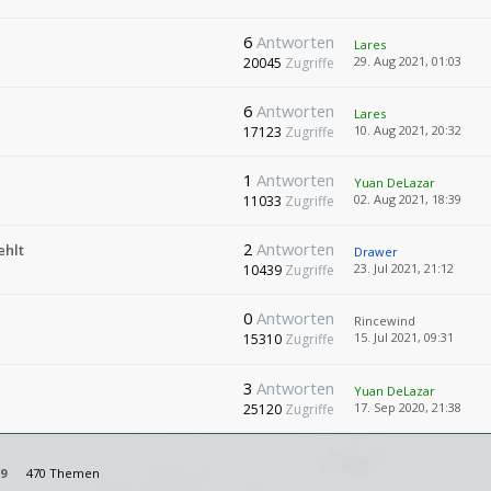
6
Antworten
Lares
29. Aug 2021, 01:03
20045
Zugriffe
6
Antworten
Lares
10. Aug 2021, 20:32
17123
Zugriffe
1
Antworten
Yuan DeLazar
02. Aug 2021, 18:39
11033
Zugriffe
2
Antworten
ehlt
Drawer
23. Jul 2021, 21:12
10439
Zugriffe
0
Antworten
Rincewind
15. Jul 2021, 09:31
15310
Zugriffe
3
Antworten
Yuan DeLazar
17. Sep 2020, 21:38
25120
Zugriffe
9
470 Themen