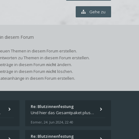
Gehe zu
 in diesem Forum
euen Themen in diesem Forum erstellen.
ntworten zu Themen in diesem Forum erstellen.
Beiträge in diesem Forum
nicht
ändern.
Beiträge in diesem Forum
nicht
löschen.
ateianhänge in diesem Forum erstellen.
Re: Blutzinnenfestung
pieren und in welches
Und hier das Gesamtpaket plus Übersicht als Excel-Tabelle: https://forum.schicksalsklinge.com/viewtopic.php?f=239&t=156
Eomer
24. Jun 2024, 22:40
,
Re: Blutzinnenfestung