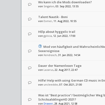
Wo kann ich die Mods downloaden?
von
Singalon
, 03. Sep 2022, 13:55
Talent Nautik - Boni
von
Eomer
, 11. Aug 2022, 10:55
HElp about hyggelic trail
von
gploca
, 12. Jun 2022, 17:00
Mod von häufigkeit und Wahrscheinlichke
Seeereignisse
von
Xendrasch
, 31. Jan 2022, 14:54
Dauer der Namenlosen Tage
von
Lazarus
, 22. Aug 2017, 22:47
Hilfe! Help with using German CD music in En
von
uncleeddie
, 07. Okt 2021, 21:00
Was ist "Best practice"/ bestmöglicher Weg b
SchicksalsklingeHD 2021?
von
Drawer
, 28. Aug 2021, 12:58