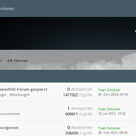
anbieten
9
470 Themen
0
Antworten
chweifHD-Forum gesperrt
Yuan DeLazar
30. Dez 2024, 09:36
ogie - Mitteilungen
1477022
Zugriffe
1
Antworten
Yuan DeLazar
15. Jul 2021, 13:52
ouncements
690611
Zugriffe
0
Antworten
bezogenen
Yuan DeLazar
28. Feb 2021, 08:00
308309
Zugriffe