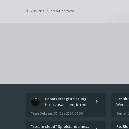
Zurück zur Foren-Übersicht
Benutzerregistrierung für das…
Re: Bl
Hallo zusammen, ich hoffe Ihr hattet schöne Feiertage und kommt auch gut ins neue Jahr. Ich schreibe hier kurz zur Infor
Yuan DeLazar
30. Dez 2024, 09:36
Eomer
,
,
"steam cloud" Spielstände nic…
Re: Bl