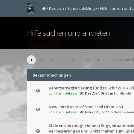
Deutsch
Schicksalsklinge
Hilfe suchen und 
Hilfe suchen und anbieten
1
2
3
4
5
…
19
Seite
1
von
1
Bekanntmachungen
Benutzerregistrierung für das SchickHD-/S
von
Yuan DeLazar
, 30. Dez 2024, 09:36 in
Nordlandtril
New Patch v1.10 of Star Trail HD in 2021
von
Yuan DeLazar
, 28. Feb 2021, 08:27 in
News & Ann
Melden von (möglichenen) Bugs, situations
Verbesserungen und Unklarheiten zum Spiel