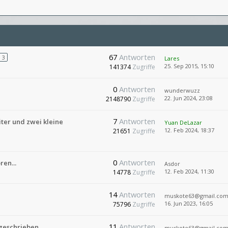
67
Antworten
3
Lares
25. Sep 2015, 15:10
141374
Zugriffe
0
Antworten
wunderwuzz
22. Jun 2024, 23:08
2148790
Zugriffe
7
Antworten
ter und zwei kleine
Yuan DeLazar
12. Feb 2024, 18:37
21651
Zugriffe
0
Antworten
ren...
Asdor
12. Feb 2024, 11:30
14778
Zugriffe
14
Antworten
muskote63@gmail.co
16. Jun 2023, 16:05
75796
Zugriffe
11
Antworten
geschrieben
muskote63@gmail.co