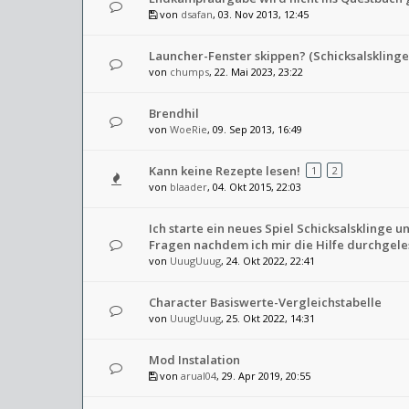
von
dsafan
, 03. Nov 2013, 12:45
Launcher-Fenster skippen? (Schicksalsklinge
von
chumps
, 22. Mai 2023, 23:22
Brendhil
von
WoeRie
, 09. Sep 2013, 16:49
Kann keine Rezepte lesen!
1
2
von
blaader
, 04. Okt 2015, 22:03
Ich starte ein neues Spiel Schicksalsklinge u
Fragen nachdem ich mir die Hilfe durchgele
von
UuugUuug
, 24. Okt 2022, 22:41
Character Basiswerte-Vergleichstabelle
von
UuugUuug
, 25. Okt 2022, 14:31
Mod Instalation
von
arual04
, 29. Apr 2019, 20:55