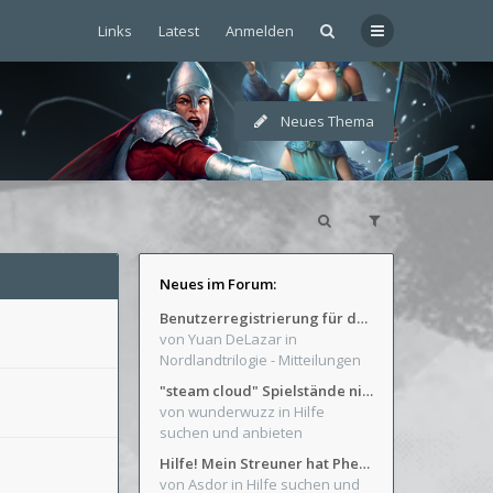
Links
Latest
Anmelden
Neues Thema
Neues im Forum:
Benutzerregistrierung für das SchickHD-/SchweifHD-Forum gesperrt
von Yuan DeLazar
in
Nordlandtrilogie - Mitteilungen
"steam cloud" Spielstände nicht verfügbar
von wunderwuzz
in Hilfe
suchen und anbieten
Hilfe! Mein Streuner hat Phexens Gunst verloren...
von Asdor
in Hilfe suchen und