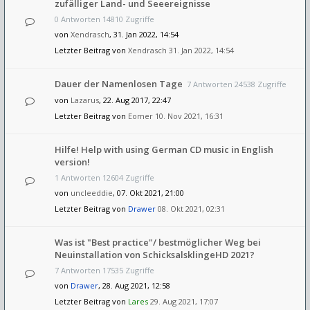
zufälliger Land- und Seeereignisse
0 Antworten 14810 Zugriffe
von
Xendrasch
, 31. Jan 2022, 14:54
Letzter Beitrag von
Xendrasch
31. Jan 2022, 14:54
Dauer der Namenlosen Tage
7 Antworten 24538 Zugriffe
von
Lazarus
, 22. Aug 2017, 22:47
Letzter Beitrag von
Eomer
10. Nov 2021, 16:31
Hilfe! Help with using German CD music in English
version!
1 Antworten 12604 Zugriffe
von
uncleeddie
, 07. Okt 2021, 21:00
Letzter Beitrag von
Drawer
08. Okt 2021, 02:31
Was ist "Best practice"/ bestmöglicher Weg bei
Neuinstallation von SchicksalsklingeHD 2021?
7 Antworten 17535 Zugriffe
von
Drawer
, 28. Aug 2021, 12:58
Letzter Beitrag von
Lares
29. Aug 2021, 17:07