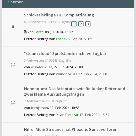
Themen
Schicksalsklinge HD Komplettlösung
67 Antworten 141733 Zugriffe
1
2
3
von
Lares
, 08. Jul 2014, 16:17
Letzter Beitrag von
Lares
25. Sep 2015, 15:10
"steam cloud" Spielstände nicht verfügbar
0 Antworten 2150649 Zugriffe
von
wunderwuzz
, 22. Jun 2024, 23:08
Letzter Beitrag von
wunderwuzz
22. Jun 2024, 23:08
Nebenquest Das Attentat sowie Beilunker Reiter und
zwei kleine Ausrüstungsfragen
7 Antworten 21950 Zugriffe
von
frenjarson
, 02. Feb 2024, 10:58
Letzter Beitrag von
Yuan DeLazar
12. Feb 2024, 18:37
Hilfe! Mein Streuner hat Phexens Gunst verloren...