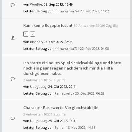
von
WoeRie
, 09. Sep 2013, 16:49
Letzter Beitrag von
hhmwwrhsa724
23. Feb 2023, 11:02
Kann keine Rezepte lesen!
30 Antworten 30086 Zugriffe
1
2
von
blaader
, 04. Okt 2015, 22:03
Letzter Beitrag von
hhmwwrhsa724
22. Feb 2023, 04:08
Ich starte ein neues Spiel Schicksalsklinge und hätte
noch ein paar Fragen nachdem ich mir die Hilfe
durchgelesen habe..
2 Antworten 10152 Zugriffe
von
UuugUuug
, 24. Okt 2022, 22:41
Letzter Beitrag von
Reineckefox
25. Dez 2022, 06:52
Character Basiswerte-Vergleichstabelle
2 Antworten 10501 Zugriffe
von
UuugUuug
, 25. Okt 2022, 14:31
Letzter Beitrag von
Eomer
16. Nov 2022, 14:15