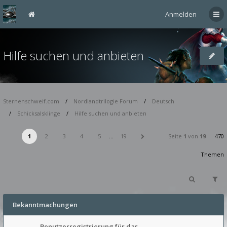
Anmelden
Hilfe suchen und anbieten
Sternenschweif.com
Nordlandtrilogie Forum
Deutsch
Schicksalsklinge
Hilfe suchen und anbieten
1
2
3
4
5
…
19
Seite
1
von
19
470
Themen
Bekanntmachungen
Benutzerregistrierung für das