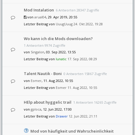
Mod Instalation
6 Antworten 28347 Zugriffe
von
arual04
, 29. Apr 2019, 20:55
Letzter Beitrag von
UuugUuug
24. Okt 2022, 19:28
Wo kann ich die Mods downloaden?
1 Antworten 9974 Zugriffe
von
Singalon
, 03. Sep 2022, 13:55
Letzter Beitrag von
lunatic
17. Sep 2022, 08:29
Talent Nautik - Boni
0 Antworten 15867 Zugriffe
von
Eomer
, 11. Aug 2022, 10:55
Letzter Beitrag von
Eomer
11. Aug 2022, 10:55
HElp about hyggelic trail
1 Antworten 16265 Zugriffe
von
gploca
, 12. Jun 2022, 17:00
Letzter Beitrag von
Drawer
12. Jun 2022, 21:11
Mod von häufigkeit und Wahrscheinlichkeit