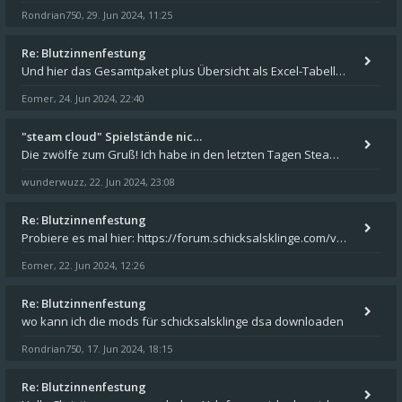
Rondrian750
29. Jun 2024, 11:25
,
Re: Blutzinnenfestung
Und hier das Gesamtpaket plus Übersicht als Excel-Tabelle: https://forum.schicksalsklinge.com/viewtopic.php?f=239&t=156
Eomer
24. Jun 2024, 22:40
,
"steam cloud" Spielstände nic…
Die zwölfe zum Gruß! Ich habe in den letzten Tagen Steam auf meinem Desktop PC mit Windows 11 installiert und über Steam
wunderwuzz
22. Jun 2024, 23:08
,
Re: Blutzinnenfestung
Probiere es mal hier: https://forum.schicksalsklinge.com/viewtopic.php?f=239&t=15661
Eomer
22. Jun 2024, 12:26
,
Re: Blutzinnenfestung
wo kann ich die mods für schicksalsklinge dsa downloaden
Rondrian750
17. Jun 2024, 18:15
,
Re: Blutzinnenfestung