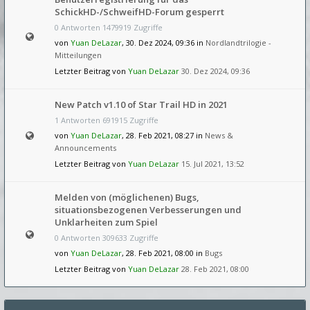
SchickHD-/SchweifHD-Forum gesperrt
0 Antworten 1479919 Zugriffe
von
Yuan DeLazar
, 30. Dez 2024, 09:36 in
Nordlandtrilogie -
Mitteilungen
Letzter Beitrag von
Yuan DeLazar
30. Dez 2024, 09:36
New Patch v1.10 of Star Trail HD in 2021
1 Antworten 691915 Zugriffe
von
Yuan DeLazar
, 28. Feb 2021, 08:27 in
News &
Announcements
Letzter Beitrag von
Yuan DeLazar
15. Jul 2021, 13:52
Melden von (möglichenen) Bugs,
situationsbezogenen Verbesserungen und
Unklarheiten zum Spiel
0 Antworten 309633 Zugriffe
von
Yuan DeLazar
, 28. Feb 2021, 08:00 in
Bugs
Letzter Beitrag von
Yuan DeLazar
28. Feb 2021, 08:00