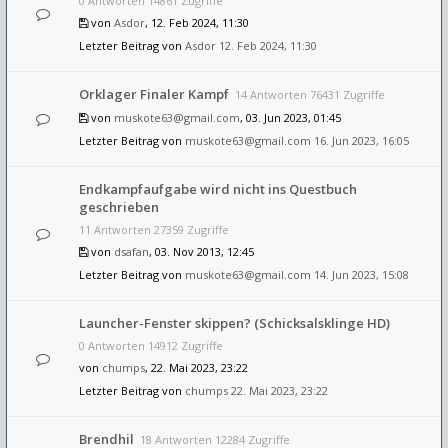
0 Antworten 14861 Zugriffe
von
Asdor
, 12. Feb 2024, 11:30
Letzter Beitrag von
Asdor
12. Feb 2024, 11:30
Orklager Finaler Kampf
14 Antworten 76431 Zugriffe
von
muskote63@gmail.com
, 03. Jun 2023, 01:45
Letzter Beitrag von
muskote63@gmail.com
16. Jun 2023, 16:05
Endkampfaufgabe wird nicht ins Questbuch
geschrieben
11 Antworten 27359 Zugriffe
von
dsafan
, 03. Nov 2013, 12:45
Letzter Beitrag von
muskote63@gmail.com
14. Jun 2023, 15:08
Launcher-Fenster skippen? (Schicksalsklinge HD)
0 Antworten 14912 Zugriffe
von
chumps
, 22. Mai 2023, 23:22
Letzter Beitrag von
chumps
22. Mai 2023, 23:22
Brendhil
18 Antworten 12284 Zugriffe