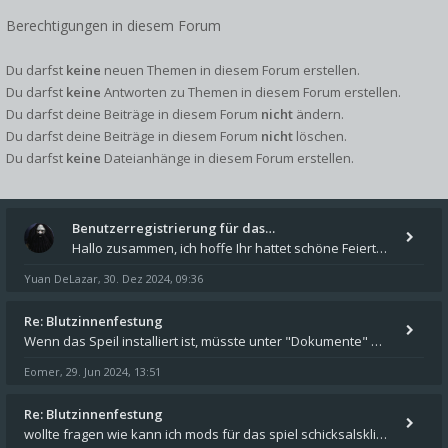
Berechtigungen in diesem Forum
Du darfst
keine
neuen Themen in diesem Forum erstellen.
Du darfst
keine
Antworten zu Themen in diesem Forum erstellen.
Du darfst deine Beiträge in diesem Forum
nicht
ändern.
Du darfst deine Beiträge in diesem Forum
nicht
löschen.
Du darfst
keine
Dateianhänge in diesem Forum erstellen.
Benutzerregistrierung für das…
Hallo zusammen, ich hoffe Ihr hattet schöne Feiertage und kommt auch gut ins neue Jahr. Ich schreibe hier kurz zur Infor
Yuan DeLazar
30. Dez 2024, 09:36
,
Re: Blutzinnenfestung
Wenn das Speil installiert ist, müsste unter "Dokumente" auf Deinem Rechner ein Verzeichnis "blade of destiny" sein. Dar
Eomer
29. Jun 2024, 13:51
,
Re: Blutzinnenfestung
wollte fragen wie kann ich mods für das spiel schicksalsklinge in das spieleverzeichnis kopieren und in welches