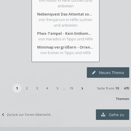
von Asdor
in Hilfe suchen und
anbieten
Nebenquest Das Attentat sowie Beilunker Reiter und zwei kleine Ausrüstungsfragen
von frenjarson
in Hilfe suchen
und anbieten
Phex-Tempel - Kein Entkommen aus Weinkeller/Bibliothek Trakt
von Harados
in Tipps und Hilfe
Minimap vergrößern - Orientierung in Blutzinnen
von Eomer
in Tipps und Hilfe
Neues Thema
1
2
3
4
5
…
19
Seite
1
von
19
470
Themen
Gehe zu
Zurück zur Foren-Übersicht