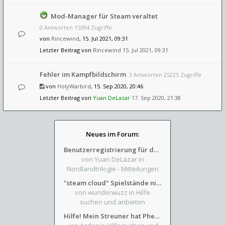
Mod-Manager für Steam veraltet
0 Antworten 15394 Zugriffe
von
Rincewind
, 15. Jul 2021, 09:31
Letzter Beitrag von
Rincewind
15. Jul 2021, 09:31
Fehler im Kampfbildschirm
3 Antworten 25225 Zugriffe
von
HolyWarbird
, 15. Sep 2020, 20:46
Letzter Beitrag von
Yuan DeLazar
17. Sep 2020, 21:38
Neues im Forum:
Benutzerregistrierung für das SchickHD-/SchweifHD-Forum gesperrt
von Yuan DeLazar
in
Nordlandtrilogie - Mitteilungen
"steam cloud" Spielstände nicht verfügbar
von wunderwuzz
in Hilfe
suchen und anbieten
Hilfe! Mein Streuner hat Phexens Gunst verloren...