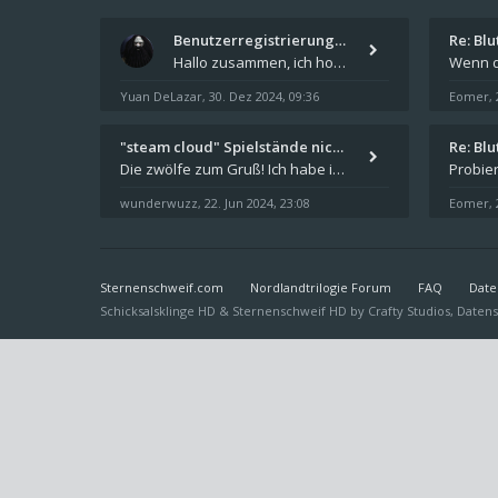
Benutzerregistrierung für das…
Re: Bl
Hallo zusammen, ich hoffe Ihr hattet schöne Feiertage und kommt auch gut ins neue Jahr. Ich schreibe hier kurz zur Infor
Yuan DeLazar
30. Dez 2024, 09:36
Eomer
,
,
"steam cloud" Spielstände nic…
Re: Bl
Die zwölfe zum Gruß! Ich habe in den letzten Tagen Steam auf meinem Desktop PC mit Windows 11 installiert und über Steam
wunderwuzz
22. Jun 2024, 23:08
Eomer
,
,
Sternenschweif.com
Nordlandtrilogie Forum
FAQ
Date
Schicksalsklinge HD & Sternenschweif HD by
Crafty Studios
,
Datens