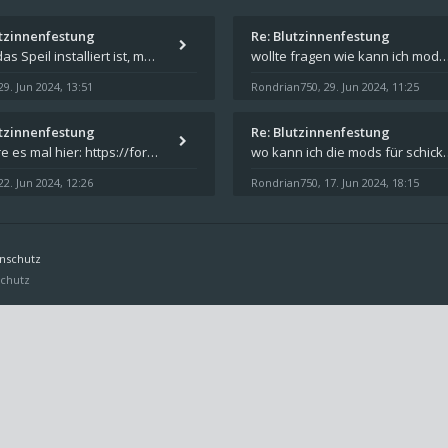
utzinnenfestung
Re: Blutzinnenfestung
Wenn das Speil installiert ist, müsste unter "Dokumente" auf Deinem Rechner ein Verzeichnis "blade of destiny" sein. Dar
wollte fragen wie kann ich mods für das spiel schicksalsklinge in das spieleverzeichnis ko
29. Jun 2024, 13:51
Rondrian750
29. Jun 2024, 11:25
,
utzinnenfestung
Re: Blutzinnenfestung
Probiere es mal hier: https://forum.schicksalsklinge.com/viewtopic.php?f=239&t=15661
wo kann ich die mods für 
22. Jun 2024, 12:26
Rondrian750
17. Jun 2024, 18:15
,
nschutz
chutz