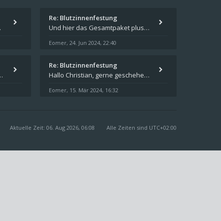
Re: Blutzinnenfestung
pieren und in welches
Und hier das Gesamtpaket plus Übersicht als Excel-Tabelle: https://forum.schicksalsklinge.com/viewtopic.php?f=239&t=156
Eomer
24. Jun 2024, 22:40
,
Re: Blutzinnenfestung
schicksalsklinge dsa downloaden
Hallo Christian, gerne geschehen! Ich freue mich, dass ich Dir weiterhelfen konnte - und das Forum weiter "lebt". Denn
Eomer
15. Mär 2024, 16:32
,
Aktuelle Zeit: 06. Aug 2026, 06:08
Alle Zeiten sind
UTC+02:00