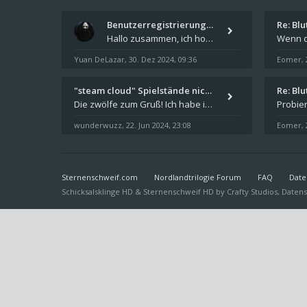
Benutzerregistrierung für das…
Re: Bl
Hallo zusammen, ich hoffe Ihr hattet schöne Feiertage und kommt auch gut ins neue Jahr. Ich schreibe hier kurz zur Infor
Yuan DeLazar
30. Dez 2024, 09:36
Eomer
,
,
"steam cloud" Spielstände nic…
Re: Bl
Die zwölfe zum Gruß! Ich habe in den letzten Tagen Steam auf meinem Desktop PC mit Windows 11 installiert und über Steam
wunderwuzz
22. Jun 2024, 23:08
Eomer
,
,
Sternenschweif.com
Nordlandtrilogie Forum
FAQ
Date
Schicksalsklinge HD & Sternenschweif HD by
Crafty Studios
,
Datens