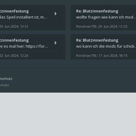
utzinnenfestung
Re: Blutzinnenfestung
Wenn das Speil installiert ist, müsste unter "Dokumente" auf Deinem Rechner ein Verzeichnis "blade of destiny" sein. Dar
wollte fragen wie kann ich mods für das spiel schicksalsklinge in das spieleverzeichnis ko
29. Jun 2024, 13:51
Rondrian750
29. Jun 2024, 11:25
,
utzinnenfestung
Re: Blutzinnenfestung
Probiere es mal hier: https://forum.schicksalsklinge.com/viewtopic.php?f=239&t=15661
wo kann ich die mods für 
22. Jun 2024, 12:26
Rondrian750
17. Jun 2024, 18:15
,
nschutz
chutz