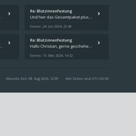
Re: Blutzinnenfestung
pieren und in welches
Und hier das Gesamtpaket plus Übersicht als Excel-Tabelle: https://forum.schicksalsklinge.com/viewtopic.php?f=239&t=156
Eomer
24. Jun 2024, 22:40
,
Re: Blutzinnenfestung
schicksalsklinge dsa downloaden
Hallo Christian, gerne geschehen! Ich freue mich, dass ich Dir weiterhelfen konnte - und das Forum weiter "lebt". Denn
Eomer
15. Mär 2024, 16:32
,
Aktuelle Zeit: 08. Aug 2026, 12:09
Alle Zeiten sind
UTC+02:00