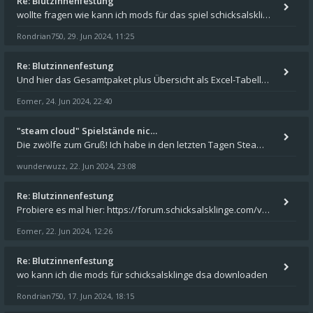
Re: Blutzinnenfestung
wollte fragen wie kann ich mods für das spiel schicksalsklinge in das spieleverzeichnis kopieren und in welches
Rondrian750
29. Jun 2024, 11:25
,
Re: Blutzinnenfestung
Und hier das Gesamtpaket plus Übersicht als Excel-Tabelle: https://forum.schicksalsklinge.com/viewtopic.php?f=239&t=156
Eomer
24. Jun 2024, 22:40
,
"steam cloud" Spielstände nic…
Die zwölfe zum Gruß! Ich habe in den letzten Tagen Steam auf meinem Desktop PC mit Windows 11 installiert und über Steam
wunderwuzz
22. Jun 2024, 23:08
,
Re: Blutzinnenfestung
Probiere es mal hier: https://forum.schicksalsklinge.com/viewtopic.php?f=239&t=15661
Eomer
22. Jun 2024, 12:26
,
Re: Blutzinnenfestung
wo kann ich die mods für schicksalsklinge dsa downloaden
Rondrian750
17. Jun 2024, 18:15
,