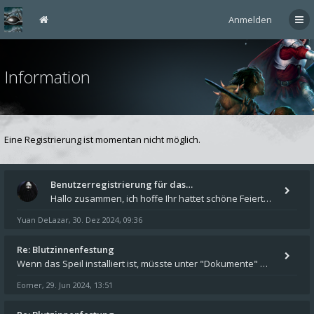
Anmelden
Information
Eine Registrierung ist momentan nicht möglich.
Benutzerregistrierung für das…
Hallo zusammen, ich hoffe Ihr hattet schöne Feiertage und kommt auch gut ins neue Jahr. Ich schreibe hier kurz zur Infor
Yuan DeLazar
30. Dez 2024, 09:36
,
Re: Blutzinnenfestung
Wenn das Speil installiert ist, müsste unter "Dokumente" auf Deinem Rechner ein Verzeichnis "blade of destiny" sein. Dar
Eomer
29. Jun 2024, 13:51
,