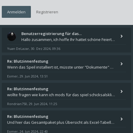
Anmelden
Registrieren
Benutzerregistrierung für das…
Hallo zusammen, ich hoffe Ihr hattet schöne Feiertage und kommt auch gut ins neue Jahr. Ich schreibe hier kurz zur Infor
Yuan DeLazar
30. Dez 2024, 09:36
,
Re: Blutzinnenfestung
Wenn das Speil installiert ist, müsste unter "Dokumente" auf Deinem Rechner ein Verzeichnis "blade of destiny" sein. Dar
Eomer
29. Jun 2024, 13:51
,
Re: Blutzinnenfestung
wollte fragen wie kann ich mods für das spiel schicksalsklinge in das spieleverzeichnis kopieren und in welches
Rondrian750
29. Jun 2024, 11:25
,
Re: Blutzinnenfestung
Und hier das Gesamtpaket plus Übersicht als Excel-Tabelle: https://forum.schicksalsklinge.com/viewtopic.php?f=239&t=156
Eomer
24. Jun 2024, 22:40
,