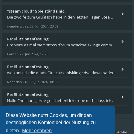
"steam cloud" Spielstände nic…
Die zwölfe zum Gruß! Ich habe in den letzten Tagen Steam auf meinem Desktop PC mit Windows 11 installiert und über Steam
wunderwuzz
22. Jun 2024, 23:08
,
Re: Blutzinnenfestung
Probiere es mal hier: https://forum.schicksalsklinge.com/viewtopic.php?f=239&t=15661
Eomer
22. Jun 2024, 12:26
,
Re: Blutzinnenfestung
wo kann ich die mods für schicksalsklinge dsa downloaden
Rondrian750
17. Jun 2024, 18:15
,
Re: Blutzinnenfestung
Hallo Christian, gerne geschehen! Ich freue mich, dass ich Dir weiterhelfen konnte - und das Forum weiter "lebt". Denn
Eomer
15. Mär 2024, 16:32
,
Diese Website nutzt Cookies, um dir den
bestmöglichen Komfort bei der Nutzung zu
bieten.
Mehr erfahren
Sternenschweif.com
Nordlandtrilogie Forum
FAQ
Datenschutz