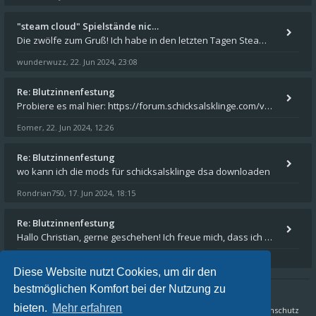
"steam cloud" Spielstände nic…
Die zwölfe zum Gruß! Ich habe in den letzten Tagen Steam auf meinem Desktop PC mit Windows 11 installiert und über Steam
wunderwuzz
22. Jun 2024, 23:08
,
Re: Blutzinnenfestung
Probiere es mal hier: https://forum.schicksalsklinge.com/viewtopic.php?f=239&t=15661
Eomer
22. Jun 2024, 12:26
,
Re: Blutzinnenfestung
wo kann ich die mods für schicksalsklinge dsa downloaden
Rondrian750
17. Jun 2024, 18:15
,
Re: Blutzinnenfestung
Hallo Christian, gerne geschehen! Ich freue mich, dass ich Dir weiterhelfen konnte - und das Forum weiter "lebt". Denn
Eomer
15. Mär 2024, 16:32
,
Diese Website nutzt Cookies, um dir den
bestmöglichen Komfort bei der Nutzung zu
bieten.
Mehr erfahren
Sternenschweif.com
Nordlandtrilogie Forum
FAQ
Datenschutz