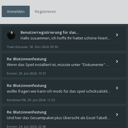
Anmelden
Registrieren
Benutzerregistrierung für das…
Hallo zusammen, ich hoffe Ihr hattet schöne Feiertage und kommt auch gut ins neue Jahr. Ich schreibe hier kurz zur Infor
Yuan DeLazar
30. Dez 2024, 09:36
,
Re: Blutzinnenfestung
Wenn das Speil installiert ist, müsste unter "Dokumente" auf Deinem Rechner ein Verzeichnis "blade of destiny" sein. Dar
Eomer
29. Jun 2024, 13:51
,
Re: Blutzinnenfestung
wollte fragen wie kann ich mods für das spiel schicksalsklinge in das spieleverzeichnis kopieren und in welches
Rondrian750
29. Jun 2024, 11:25
,
Re: Blutzinnenfestung
Und hier das Gesamtpaket plus Übersicht als Excel-Tabelle: https://forum.schicksalsklinge.com/viewtopic.php?f=239&t=156
Eomer
24. Jun 2024, 22:40
,