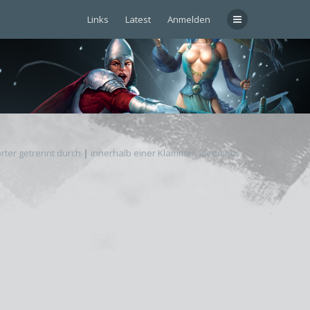
Links
Latest
Anmelden
rter getrennt durch
|
innerhalb einer Klammer, wenn nur