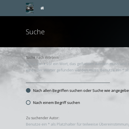
Suche
Suche nach Wörtern:
Setze ein
+
vor ein Wort, das gefunden werden muss und 
eines der Wörter gefunden werden muss. Benutze ein * als
Nach allen Begriffen suchen oder Suche wie angege
Nach einem Begriff suchen
Zu suchender Autor:
Benutze ein * als Platzhalter für teilweise Übereinstimmun