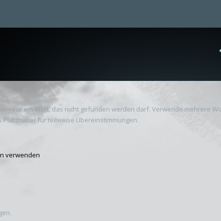
ein
-
vor ein Wort, das nicht gefunden werden darf. Verwende mehrere Wö
 Platzhalter für teilweise Übereinstimmungen.
ben verwenden
gen.