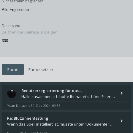
Suchzeitraum begrenzen:
Die ersten:
Zeichen der Beiträge anzeigen
Benutzerregistrierung für das…
Hallo zusammen, ich hoffe Ihr hattet schöne Feiertage und kommt auch gut ins neue Jahr. Ich schreibe hier kurz zur Infor
Yuan DeLazar
30. Dez 2024, 09:36
,
Re: Blutzinnenfestung
Wenn das Speil installiert ist, müsste unter "Dokumente" auf Deinem Rechner ein Verzeichnis "blade of destiny" sein. Dar