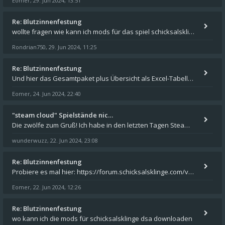
Eomer
29. Jun 2024, 13:51
,
Re: Blutzinnenfestung
wollte fragen wie kann ich mods für das spiel schicksalsklinge in das spieleverzeichnis kopieren und in welches
Rondrian750
29. Jun 2024, 11:25
,
Re: Blutzinnenfestung
Und hier das Gesamtpaket plus Übersicht als Excel-Tabelle: https://forum.schicksalsklinge.com/viewtopic.php?f=239&t=156
Eomer
24. Jun 2024, 22:40
,
"steam cloud" Spielstände nic…
Die zwölfe zum Gruß! Ich habe in den letzten Tagen Steam auf meinem Desktop PC mit Windows 11 installiert und über Steam
wunderwuzz
22. Jun 2024, 23:08
,
Re: Blutzinnenfestung
Probiere es mal hier: https://forum.schicksalsklinge.com/viewtopic.php?f=239&t=15661
Eomer
22. Jun 2024, 12:26
,
Re: Blutzinnenfestung
wo kann ich die mods für schicksalsklinge dsa downloaden