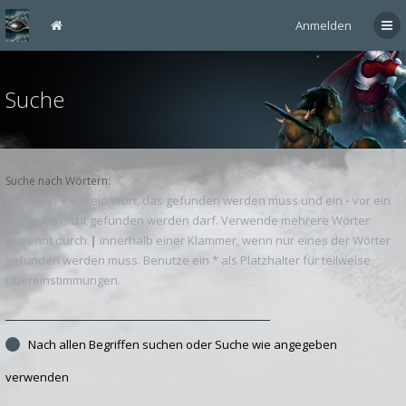
Anmelden
Suche
Suche nach Wörtern:
Setze ein
+
vor ein Wort, das gefunden werden muss und ein
-
vor ein
Wort, das nicht gefunden werden darf. Verwende mehrere Wörter
getrennt durch
|
innerhalb einer Klammer, wenn nur eines der Wörter
gefunden werden muss. Benutze ein * als Platzhalter für teilweise
Übereinstimmungen.
Nach allen Begriffen suchen oder Suche wie angegeben
verwenden