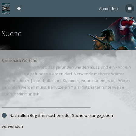
Anmelden
Suche
Suche nach Wörtern:
Setze ein
+
vor ein Wort, das gefunden werden muss und ein
-
vor ein
Wort, das nicht gefunden werden darf. Verwende mehrere Wörter
getrennt durch
|
innerhalb einer Klammer, wenn nur eines der Wörter
gefunden werden muss. Benutze ein * als Platzhalter für teilweise
Übereinstimmungen.
Nach allen Begriffen suchen oder Suche wie angegeben
verwenden