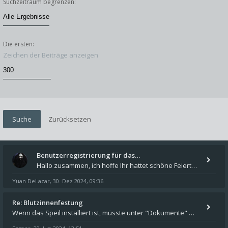
Suchzeitraum begrenzen:
Die ersten:
Zeichen der Beiträge anzeigen
Benutzerregistrierung für das…
Hallo zusammen, ich hoffe Ihr hattet schöne Feiertage und kommt auch gut ins neue Jahr. Ich schreibe hier kurz zur Infor
Yuan DeLazar
30. Dez 2024, 09:36
,
Re: Blutzinnenfestung
Wenn das Speil installiert ist, müsste unter "Dokumente" auf Deinem Rechner ein Verzeichnis "blade of destiny" sein. Dar