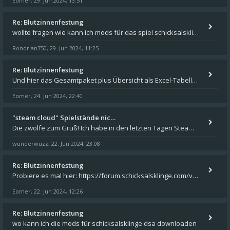
Eomer
29. Jun 2024, 13:51
,
Re: Blutzinnenfestung
wollte fragen wie kann ich mods für das spiel schicksalsklinge in das spieleverzeichnis kopieren und in welches
Rondrian750
29. Jun 2024, 11:25
,
Re: Blutzinnenfestung
Und hier das Gesamtpaket plus Übersicht als Excel-Tabelle: https://forum.schicksalsklinge.com/viewtopic.php?f=239&t=156
Eomer
24. Jun 2024, 22:40
,
"steam cloud" Spielstände nic…
Die zwölfe zum Gruß! Ich habe in den letzten Tagen Steam auf meinem Desktop PC mit Windows 11 installiert und über Steam
wunderwuzz
22. Jun 2024, 23:08
,
Re: Blutzinnenfestung
Probiere es mal hier: https://forum.schicksalsklinge.com/viewtopic.php?f=239&t=15661
Eomer
22. Jun 2024, 12:26
,
Re: Blutzinnenfestung
wo kann ich die mods für schicksalsklinge dsa downloaden