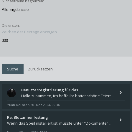
Suchzeitraum begrenzen:
Die ersten:
Zeichen der Beiträge anzeigen
Benutzerregistrierung für das…
Hallo zusammen, ich hoffe Ihr hattet schöne Feiertage und kommt auch gut ins neue Jahr. Ich schreibe hier kurz zur Infor
Yuan DeLazar
30. Dez 2024, 09:36
,
Re: Blutzinnenfestung
Wenn das Speil installiert ist, müsste unter "Dokumente" auf Deinem Rechner ein Verzeichnis "blade of destiny" sein. Dar