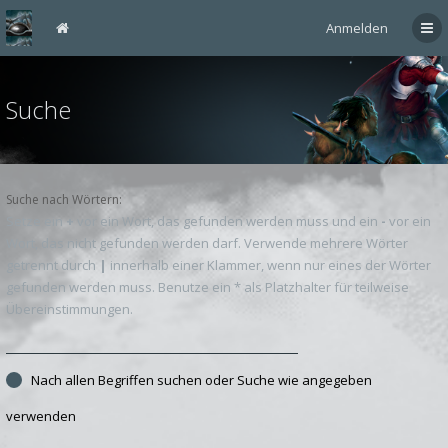
Anmelden
Suche
Suche nach Wörtern:
Setze ein
+
vor ein Wort, das gefunden werden muss und ein
-
vor ein
Wort, das nicht gefunden werden darf. Verwende mehrere Wörter
getrennt durch
|
innerhalb einer Klammer, wenn nur eines der Wörter
gefunden werden muss. Benutze ein * als Platzhalter für teilweise
Übereinstimmungen.
Nach allen Begriffen suchen oder Suche wie angegeben
verwenden