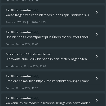
Eomer
29. Jun 2024, 13:51
,
Re: Blutzinnenfestung
wollte fragen wie kann ich mods für das spiel schicksalsklinge in das spieleverzeichnis kopieren und in welches
Rondrian750
29. Jun 2024, 11:25
,
Re: Blutzinnenfestung
Und hier das Gesamtpaket plus Übersicht als Excel-Tabelle: https://forum.schicksalsklinge.com/viewtopic.php?f=239&t=156
Eomer
24. Jun 2024, 22:40
,
"steam cloud" Spielstände nic…
Die zwölfe zum Gruß! Ich habe in den letzten Tagen Steam auf meinem Desktop PC mit Windows 11 installiert und über Steam
wunderwuzz
22. Jun 2024, 23:08
,
Re: Blutzinnenfestung
Probiere es mal hier: https://forum.schicksalsklinge.com/viewtopic.php?f=239&t=15661
Eomer
22. Jun 2024, 12:26
,
Re: Blutzinnenfestung
wo kann ich die mods für schicksalsklinge dsa downloaden