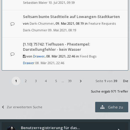
Sebastian Maier
10. Jul 2021, 09:59
Seltsam bunte Stadtteile auf Lowangen-Stadtkarten
von
Dark-Chummer
, 09. Mai 2021, 08:19 in
Feature Requests
Dark-Chummer
09. Mai 2021, 08:19
[1.10] 75742: Tiefhusen - Phextempel:
Darstellungfehler - kein Wasser
von
Drawer
, 08. Mär 2021, 22:46 in
Fixed Bugs
Drawer
08. Mär 2021, 22:46
1
2
3
4
5
…
39
Seite
1
von
39
Die
Suche ergab 971 Treffer
Gehe zu
Zur erweiterten Suche
Benutzerregistrierung für das…