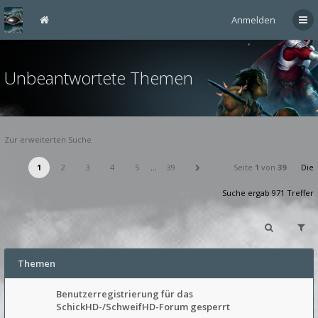
Anmelden
Unbeantwortete Themen
Zur erweiterten Suche
1
2
3
4
5
…
39
Seite
1
von
39
Die
Suche ergab 971 Treffer
Themen
Benutzerregistrierung für das
SchickHD-/SchweifHD-Forum gesperrt