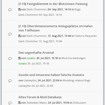
[1.10] Festgeklemmt in der Blutzinnen-Festung
von
Dark-Chummer
, 04. Sep 2021, 14:16 in
Bugs
Dark-Chummer
04. Sep 2021, 14:16
[1.10] Überdimensionierte Anlegeplätze im Hafen
von Tiefhusen
von
Dark-Chummer
, 13. Aug 2021, 13:44 in
Feature Requests
Dark-Chummer
13. Aug 2021, 13:44
Das sagenhafte Arsenal
von
lunatic
, 30. Jul 2021, 19:18 in
Mod-Vorstellungen
lunatic
30. Jul 2021, 19:18
Geode und Amazone haben falsche Avatare
von
Llanwyllin
, 24. Jul 2021, 22:04 in
Modding related Bugs
Llanwyllin
24. Jul 2021, 22:04
Altes Forum & Mod Database
von
Sebastian Maier
, 24. Jul 2021, 19:06 in
Diskussion