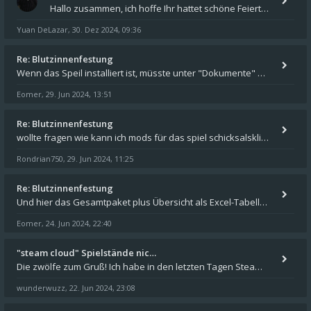
Hallo zusammen, ich hoffe Ihr hattet schöne Feiertage und kommt auch gut ins neue Jahr. Ich schreibe hier kurz zur Infor
Yuan DeLazar
30. Dez 2024, 09:36
,
Re: Blutzinnenfestung
Wenn das Speil installiert ist, müsste unter "Dokumente" auf Deinem Rechner ein Verzeichnis "blade of destiny" sein. Dar
Eomer
29. Jun 2024, 13:51
,
Re: Blutzinnenfestung
wollte fragen wie kann ich mods für das spiel schicksalsklinge in das spieleverzeichnis kopieren und in welches
Rondrian750
29. Jun 2024, 11:25
,
Re: Blutzinnenfestung
Und hier das Gesamtpaket plus Übersicht als Excel-Tabelle: https://forum.schicksalsklinge.com/viewtopic.php?f=239&t=156
Eomer
24. Jun 2024, 22:40
,
"steam cloud" Spielstände nic…
Die zwölfe zum Gruß! Ich habe in den letzten Tagen Steam auf meinem Desktop PC mit Windows 11 installiert und über Steam
wunderwuzz
22. Jun 2024, 23:08
,