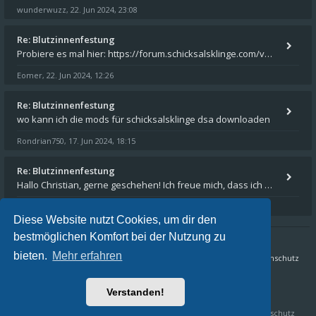
wunderwuzz
22. Jun 2024, 23:08
,
Re: Blutzinnenfestung
Probiere es mal hier: https://forum.schicksalsklinge.com/viewtopic.php?f=239&t=15661
Eomer
22. Jun 2024, 12:26
,
Re: Blutzinnenfestung
wo kann ich die mods für schicksalsklinge dsa downloaden
Rondrian750
17. Jun 2024, 18:15
,
Re: Blutzinnenfestung
Hallo Christian, gerne geschehen! Ich freue mich, dass ich Dir weiterhelfen konnte - und das Forum weiter "lebt". Denn
Eomer
15. Mär 2024, 16:32
,
Diese Website nutzt Cookies, um dir den
bestmöglichen Komfort bei der Nutzung zu
bieten.
Mehr erfahren
Sternenschweif.com
Nordlandtrilogie Forum
FAQ
Datenschutz
Alle Zeiten sind
UTC+02:00
Verstanden!
Aktuelle Zeit: 09. Aug 2026, 17:03
Schicksalsklinge HD & Sternenschweif HD by
Crafty Studios
,
Datenschutz