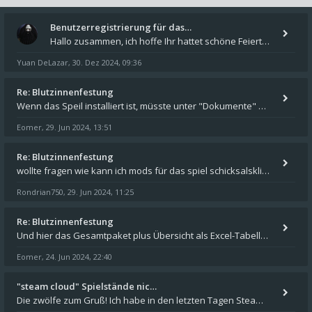
Benutzerregistrierung für das…
Hallo zusammen, ich hoffe Ihr hattet schöne Feiertage und kommt auch gut ins neue Jahr. Ich schreibe hier kurz zur Infor
Yuan DeLazar
30. Dez 2024, 09:36
,
Re: Blutzinnenfestung
Wenn das Speil installiert ist, müsste unter "Dokumente" auf Deinem Rechner ein Verzeichnis "blade of destiny" sein. Dar
Eomer
29. Jun 2024, 13:51
,
Re: Blutzinnenfestung
wollte fragen wie kann ich mods für das spiel schicksalsklinge in das spieleverzeichnis kopieren und in welches
Rondrian750
29. Jun 2024, 11:25
,
Re: Blutzinnenfestung
Und hier das Gesamtpaket plus Übersicht als Excel-Tabelle: https://forum.schicksalsklinge.com/viewtopic.php?f=239&t=156
Eomer
24. Jun 2024, 22:40
,
"steam cloud" Spielstände nic…
Die zwölfe zum Gruß! Ich habe in den letzten Tagen Steam auf meinem Desktop PC mit Windows 11 installiert und über Steam