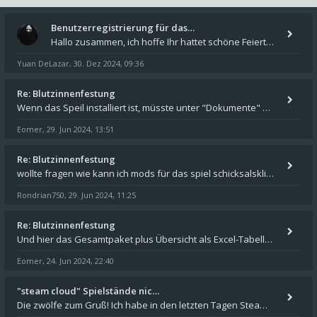
Benutzerregistrierung für das…
Hallo zusammen, ich hoffe Ihr hattet schöne Feiertage und kommt auch gut ins neue Jahr. Ich schreibe hier kurz zur Infor
Yuan DeLazar
30. Dez 2024, 09:36
,
Re: Blutzinnenfestung
Wenn das Speil installiert ist, müsste unter "Dokumente" auf Deinem Rechner ein Verzeichnis "blade of destiny" sein. Dar
Eomer
29. Jun 2024, 13:51
,
Re: Blutzinnenfestung
wollte fragen wie kann ich mods für das spiel schicksalsklinge in das spieleverzeichnis kopieren und in welches
Rondrian750
29. Jun 2024, 11:25
,
Re: Blutzinnenfestung
Und hier das Gesamtpaket plus Übersicht als Excel-Tabelle: https://forum.schicksalsklinge.com/viewtopic.php?f=239&t=156
Eomer
24. Jun 2024, 22:40
,
"steam cloud" Spielstände nic…
Die zwölfe zum Gruß! Ich habe in den letzten Tagen Steam auf meinem Desktop PC mit Windows 11 installiert und über Steam