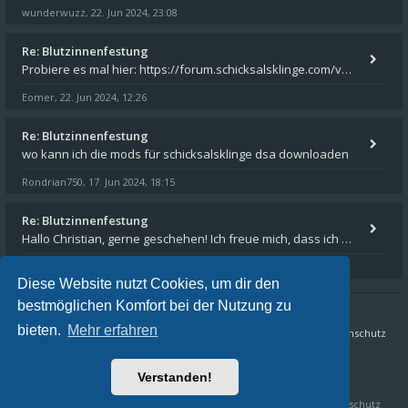
wunderwuzz
22. Jun 2024, 23:08
,
Re: Blutzinnenfestung
Probiere es mal hier: https://forum.schicksalsklinge.com/viewtopic.php?f=239&t=15661
Eomer
22. Jun 2024, 12:26
,
Re: Blutzinnenfestung
wo kann ich die mods für schicksalsklinge dsa downloaden
Rondrian750
17. Jun 2024, 18:15
,
Re: Blutzinnenfestung
Hallo Christian, gerne geschehen! Ich freue mich, dass ich Dir weiterhelfen konnte - und das Forum weiter "lebt". Denn
Eomer
15. Mär 2024, 16:32
,
Diese Website nutzt Cookies, um dir den
bestmöglichen Komfort bei der Nutzung zu
bieten.
Mehr erfahren
Sternenschweif.com
Nordlandtrilogie Forum
FAQ
Datenschutz
Alle Zeiten sind
UTC+02:00
Verstanden!
Aktuelle Zeit: 07. Aug 2026, 14:06
Schicksalsklinge HD & Sternenschweif HD by
Crafty Studios
,
Datenschutz