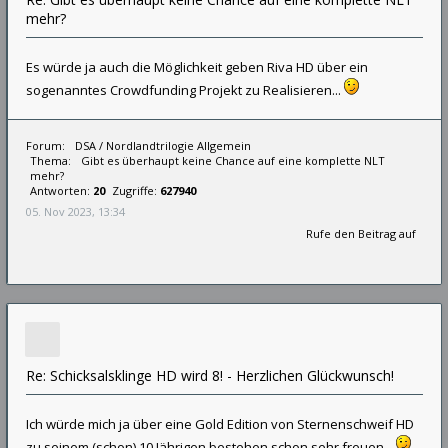
mehr?
Es würde ja auch die Möglichkeit geben Riva HD über ein
sogenanntes Crowdfunding Projekt zu Realisieren...
Forum:
DSA / Nordlandtrilogie Allgemein
Thema:
Gibt es überhaupt keine Chance auf eine komplette NLT
mehr?
Antworten:
20
Zugriffe:
627940
05. Nov 2023, 13:34
Rufe den Beitrag auf
Re: Schicksalsklinge HD wird 8! - Herzlichen Glückwunsch!
Ich würde mich ja über eine Gold Edition von Sternenschweif HD
zu seinem (schon) 10 Jährigen bestehen schon sehr freuen...