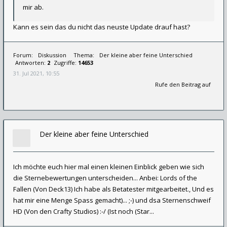
mir ab.
Kann es sein das du nicht das neuste Update drauf hast?
Forum:
Diskussion
Thema:
Der kleine aber feine Unterschied
Antworten:
2
Zugriffe:
14653
31. Jul 2021, 10:55
Rufe den Beitrag auf
Der kleine aber feine Unterschied
Ich möchte euch hier mal einen kleinen Einblick geben wie sich
die Sternebewertungen unterscheiden... Anbei: Lords of the
Fallen (Von Deck13) Ich habe als Betatester mitgearbeitet., Und es
hat mir eine Menge Spass gemacht)... ;-) und dsa Sternenschweif
HD (Von den Crafty Studios) :-/ (Ist noch (Star...