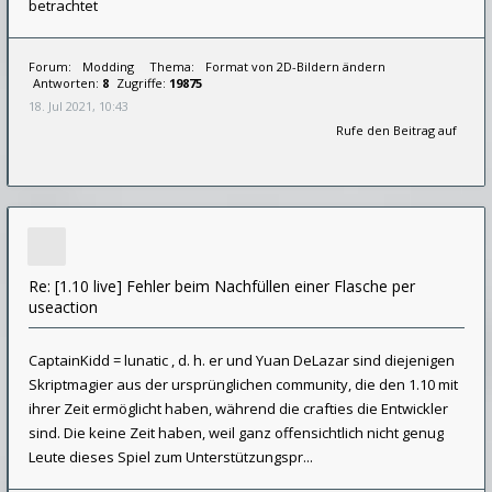
betrachtet
Forum:
Modding
Thema:
Format von 2D-Bildern ändern
Antworten:
8
Zugriffe:
19875
18. Jul 2021, 10:43
Rufe den Beitrag auf
Re: [1.10 live] Fehler beim Nachfüllen einer Flasche per
useaction
CaptainKidd = lunatic , d. h. er und Yuan DeLazar sind diejenigen
Skriptmagier aus der ursprünglichen community, die den 1.10 mit
ihrer Zeit ermöglicht haben, während die crafties die Entwickler
sind. Die keine Zeit haben, weil ganz offensichtlich nicht genug
Leute dieses Spiel zum Unterstützungspr...