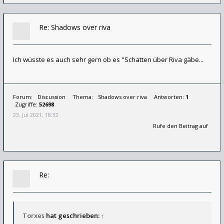
Re: Shadows over riva
Ich wüsste es auch sehr gern ob es "Schatten über Riva gäbe...
Forum:
Discussion
Thema:
Shadows over riva
Antworten:
1
Zugriffe:
52698
23. Jul 2021, 18:32
Rufe den Beitrag auf
Re:
Torxes
hat geschrieben:
↑