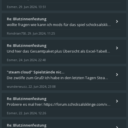
Eomer
29. Jun 2024, 13:51
,
Re: Blutzinnenfestung
wollte fragen wie kann ich mods für das spiel schicksalsklinge in das spieleverzeichnis kopieren und in welches
Rondrian750
29. Jun 2024, 11:25
,
Re: Blutzinnenfestung
Und hier das Gesamtpaket plus Übersicht als Excel-Tabelle: https://forum.schicksalsklinge.com/viewtopic.php?f=239&t=156
Eomer
24. Jun 2024, 22:40
,
"steam cloud" Spielstände nic…
Die zwölfe zum Gruß! Ich habe in den letzten Tagen Steam auf meinem Desktop PC mit Windows 11 installiert und über Steam
wunderwuzz
22. Jun 2024, 23:08
,
Re: Blutzinnenfestung
Probiere es mal hier: https://forum.schicksalsklinge.com/viewtopic.php?f=239&t=15661
Eomer
22. Jun 2024, 12:26
,
Re: Blutzinnenfestung