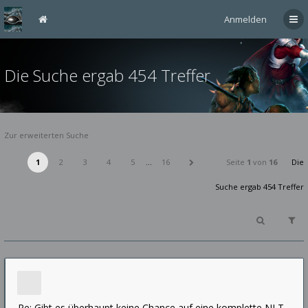
Anmelden
Die Suche ergab 454 Treffer
Zur erweiterten Suche
1
2
3
4
5
…
16
Seite
1
von
16
Die
Suche ergab 454 Treffer
Re: Gibt es überhaupt keine Chance auf eine komplette NLT