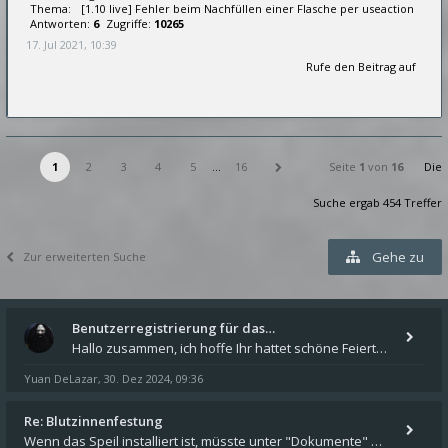
Thema:
[1.10 live] Fehler beim Nachfüllen einer Flasche per useaction
Antworten:
6
Zugriffe:
10265
17. Jul 2021, 10:39
Rufe den Beitrag auf
1
2
3
4
5
…
16
Seite
1
von
16
Die
Suche ergab 454 Treffer
Gehe zu
Zur erweiterten Suche
Benutzerregistrierung für das…
Hallo zusammen, ich hoffe Ihr hattet schöne Feiertage und kommt auch gut ins neue Jahr. Ich schreibe hier kurz zur Infor
Yuan DeLazar
30. Dez 2024, 09:36
,
Re: Blutzinnenfestung
Wenn das Speil installiert ist, müsste unter "Dokumente" auf Deinem Rechner ein Verzeichnis "blade of destiny" sein. Dar