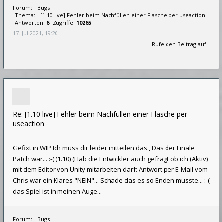
Forum:
Bugs
Thema:
[1.10 live] Fehler beim Nachfüllen einer Flasche per useaction
Antworten:
6
Zugriffe:
10265
17. Jul 2021, 19:20
Rufe den Beitrag auf
Re: [1.10 live] Fehler beim Nachfüllen einer Flasche per
useaction
Gefixt in WIP Ich muss dir leider mitteilen das., Das der Finale
Patch war... :-( (1.10) (Hab die Entwickler auch gefragt ob ich (Aktiv)
mit dem Editor von Unity mitarbeiten darf: Antwort per E-Mail vom
Chris war ein Klares "NEIN"... Schade das es so Enden musste... :-(
das Spiel ist in meinen Auge...
Forum:
Bugs