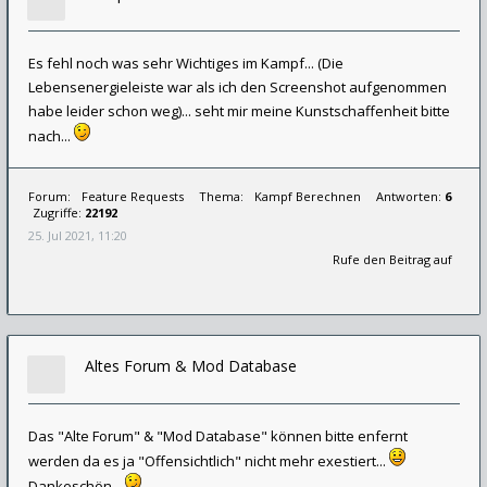
Es fehl noch was sehr Wichtiges im Kampf... (Die
Lebensenergieleiste war als ich den Screenshot aufgenommen
habe leider schon weg)... seht mir meine Kunstschaffenheit bitte
nach...
Forum:
Feature Requests
Thema:
Kampf Berechnen
Antworten:
6
Zugriffe:
22192
25. Jul 2021, 11:20
Rufe den Beitrag auf
Altes Forum & Mod Database
Das "Alte Forum" & "Mod Database" können bitte enfernt
werden da es ja "Offensichtlich" nicht mehr exestiert...
Dankeschön...