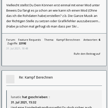
Vielleicht stellst Du Dein Können erst einmal mit einer Mod unter
Beweis Da fängt es ja schon an wie kann ich einen Mod (Ohne
das ich die Rohdaten habe) erstellen? z.b. Die Ganze Musik an
der Richtigen Stelle zu setzen oder Grafikfehler auszubessern...
(Habe ja schon mal gefragt ob man dass per Skr...
Forum:
Feature Requests
Thema:
Kampf Berechnen
Antworten:
6
Zugriffe:
22192
31. Jul 2021, 18:48
Rufe den Beitrag auf
Re: Kampf Berechnen
lunatic
hat geschrieben:
↑
31. Jul 2021, 15:32
Und eine Sonderbehandlung willst Du doch sicher auch