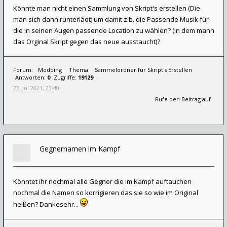
Könnte man nicht einen Sammlung von Skript's erstellen (Die
man sich dann runterlädt) um damit z.b. die Passende Musik für
die in seinen Augen passende Location zu wählen? (in dem mann
das Orginal Skript gegen das neue ausstaucht)?
Forum:
Modding
Thema:
Sammelordner für Skript's Erstellen
Antworten:
0
Zugriffe:
19129
23. Jul 2021, 23:40
Rufe den Beitrag auf
Gegnernamen im Kampf
Könntet ihr nochmal alle Gegner die im Kampf auftauchen
nochmal die Namen so korrigieren das sie so wie im Original
heißen? Dankesehr...