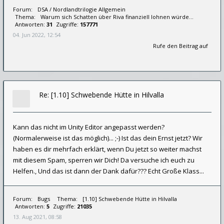
Forum:
DSA / Nordlandtrilogie Allgemein
Thema:
Warum sich Schatten über Riva finanziell lohnen würde...
Antworten:
31
Zugriffe:
157771
04. Jun 2022, 12:54
Rufe den Beitrag auf
Re: [1.10] Schwebende Hütte in Hilvalla
Kann das nicht im Unity Editor angepasst werden?
(Normalerweise ist das möglich)... ;-) Ist das dein Ernst jetzt? Wir
haben es dir mehrfach erklärt, wenn Du jetzt so weiter machst
mit diesem Spam, sperren wir Dich! Da versuche ich euch zu
Helfen., Und das ist dann der Dank dafür??? Echt Große Klass...
Forum:
Bugs
Thema:
[1.10] Schwebende Hütte in Hilvalla
Antworten:
5
Zugriffe:
21035
13. Aug 2021, 08:58