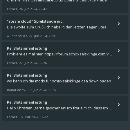
Und hier das Gesamtpaket plus Übersicht als Excel-Tabelle: https://forum.schicksalsklinge.com/viewtopic.php?f=239&t=156
Eomer
24. Jun 2024, 22:40
,
"steam cloud" Spielstände nic…
Die zwölfe zum Gruß! Ich habe in den letzten Tagen Steam auf meinem Desktop PC mit Windows 11 installiert und über Steam
wunderwuzz
22. Jun 2024, 23:08
,
Re: Blutzinnenfestung
Probiere es mal hier: https://forum.schicksalsklinge.com/viewtopic.php?f=239&t=15661
Eomer
22. Jun 2024, 12:26
,
Re: Blutzinnenfestung
wo kann ich die mods für schicksalsklinge dsa downloaden
Rondrian750
17. Jun 2024, 18:15
,
Re: Blutzinnenfestung
Hallo Christian, gerne geschehen! Ich freue mich, dass ich Dir weiterhelfen konnte - und das Forum weiter "lebt". Denn
Eomer
15. Mär 2024, 16:32
,