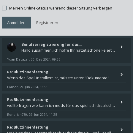
Meinen Online-Status während dieser Sitzung verbergen
Anmelden
Registrieren
Benutzerregistrierung für das…
Hallo zusammen, ich hoffe Ihr hattet schöne Feiertage und kommt auch gut ins neue Jahr. Ich schreibe hier kurz zur Infor
Yuan DeLazar
30. Dez 2024, 09:36
,
Re: Blutzinnenfestung
Wenn das Speil installiert ist, müsste unter "Dokumente" auf Deinem Rechner ein Verzeichnis "blade of destiny" sein. Dar
Eomer
29. Jun 2024, 13:51
,
Re: Blutzinnenfestung
wollte fragen wie kann ich mods für das spiel schicksalsklinge in das spieleverzeichnis kopieren und in welches
Rondrian750
29. Jun 2024, 11:25
,
Re: Blutzinnenfestung