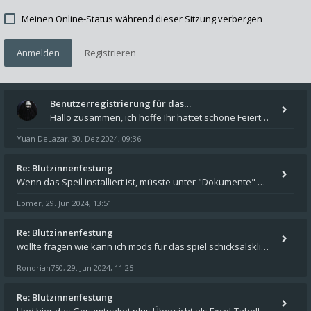
Meinen Online-Status während dieser Sitzung verbergen
Anmelden
Registrieren
Benutzerregistrierung für das…
Hallo zusammen, ich hoffe Ihr hattet schöne Feiertage und kommt auch gut ins neue Jahr. Ich schreibe hier kurz zur Infor
Yuan DeLazar
30. Dez 2024, 09:36
,
Re: Blutzinnenfestung
Wenn das Speil installiert ist, müsste unter "Dokumente" auf Deinem Rechner ein Verzeichnis "blade of destiny" sein. Dar
Eomer
29. Jun 2024, 13:51
,
Re: Blutzinnenfestung
wollte fragen wie kann ich mods für das spiel schicksalsklinge in das spieleverzeichnis kopieren und in welches
Rondrian750
29. Jun 2024, 11:25
,
Re: Blutzinnenfestung