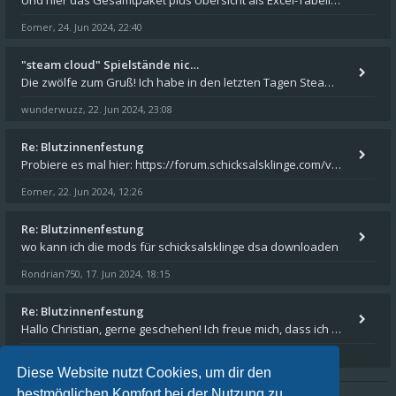
Und hier das Gesamtpaket plus Übersicht als Excel-Tabelle: https://forum.schicksalsklinge.com/viewtopic.php?f=239&t=156
Eomer
24. Jun 2024, 22:40
,
"steam cloud" Spielstände nic…
Die zwölfe zum Gruß! Ich habe in den letzten Tagen Steam auf meinem Desktop PC mit Windows 11 installiert und über Steam
wunderwuzz
22. Jun 2024, 23:08
,
Re: Blutzinnenfestung
Probiere es mal hier: https://forum.schicksalsklinge.com/viewtopic.php?f=239&t=15661
Eomer
22. Jun 2024, 12:26
,
Re: Blutzinnenfestung
wo kann ich die mods für schicksalsklinge dsa downloaden
Rondrian750
17. Jun 2024, 18:15
,
Re: Blutzinnenfestung
Hallo Christian, gerne geschehen! Ich freue mich, dass ich Dir weiterhelfen konnte - und das Forum weiter "lebt". Denn
Eomer
15. Mär 2024, 16:32
,
Diese Website nutzt Cookies, um dir den
bestmöglichen Komfort bei der Nutzung zu