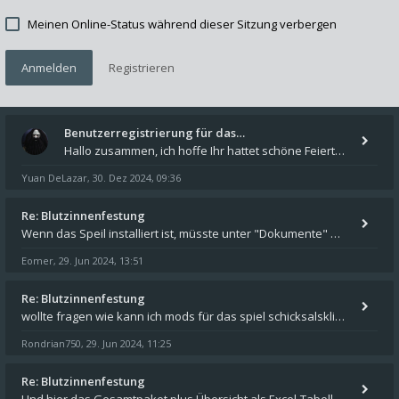
Meinen Online-Status während dieser Sitzung verbergen
Anmelden
Registrieren
Benutzerregistrierung für das…
Hallo zusammen, ich hoffe Ihr hattet schöne Feiertage und kommt auch gut ins neue Jahr. Ich schreibe hier kurz zur Infor
Yuan DeLazar
30. Dez 2024, 09:36
,
Re: Blutzinnenfestung
Wenn das Speil installiert ist, müsste unter "Dokumente" auf Deinem Rechner ein Verzeichnis "blade of destiny" sein. Dar
Eomer
29. Jun 2024, 13:51
,
Re: Blutzinnenfestung
wollte fragen wie kann ich mods für das spiel schicksalsklinge in das spieleverzeichnis kopieren und in welches
Rondrian750
29. Jun 2024, 11:25
,
Re: Blutzinnenfestung