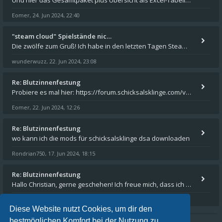
Und hier das Gesamtpaket plus Übersicht als Excel-Tabelle: https://forum.schicksalsklinge.com/viewtopic.php?f=239&t=156
Eomer
24. Jun 2024, 22:40
,
"steam cloud" Spielstände nic…
Die zwölfe zum Gruß! Ich habe in den letzten Tagen Steam auf meinem Desktop PC mit Windows 11 installiert und über Steam
wunderwuzz
22. Jun 2024, 23:08
,
Re: Blutzinnenfestung
Probiere es mal hier: https://forum.schicksalsklinge.com/viewtopic.php?f=239&t=15661
Eomer
22. Jun 2024, 12:26
,
Re: Blutzinnenfestung
wo kann ich die mods für schicksalsklinge dsa downloaden
Rondrian750
17. Jun 2024, 18:15
,
Re: Blutzinnenfestung
Hallo Christian, gerne geschehen! Ich freue mich, dass ich Dir weiterhelfen konnte - und das Forum weiter "lebt". Denn
Eomer
15. Mär 2024, 16:32
,
Diese Website nutzt Cookies, um dir den
bestmöglichen Komfort bei der Nutzung zu