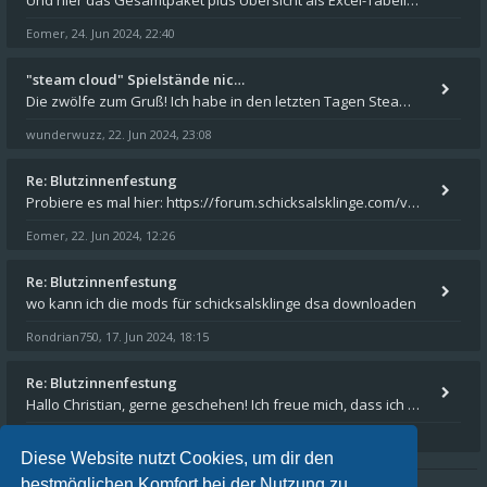
Und hier das Gesamtpaket plus Übersicht als Excel-Tabelle: https://forum.schicksalsklinge.com/viewtopic.php?f=239&t=156
Eomer
24. Jun 2024, 22:40
,
"steam cloud" Spielstände nic…
Die zwölfe zum Gruß! Ich habe in den letzten Tagen Steam auf meinem Desktop PC mit Windows 11 installiert und über Steam
wunderwuzz
22. Jun 2024, 23:08
,
Re: Blutzinnenfestung
Probiere es mal hier: https://forum.schicksalsklinge.com/viewtopic.php?f=239&t=15661
Eomer
22. Jun 2024, 12:26
,
Re: Blutzinnenfestung
wo kann ich die mods für schicksalsklinge dsa downloaden
Rondrian750
17. Jun 2024, 18:15
,
Re: Blutzinnenfestung
Hallo Christian, gerne geschehen! Ich freue mich, dass ich Dir weiterhelfen konnte - und das Forum weiter "lebt". Denn
Eomer
15. Mär 2024, 16:32
,
Diese Website nutzt Cookies, um dir den
bestmöglichen Komfort bei der Nutzung zu