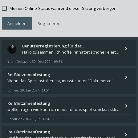
Meinen Online-Status während dieser Sitzung verbergen
Anmelden
Registrieren
Benutzerregistrierung für das…
Hallo zusammen, ich hoffe Ihr hattet schöne Feiertage und kommt auch gut ins neue Jahr. Ich schreibe hier kurz zur Infor
Yuan DeLazar
30. Dez 2024, 09:36
,
Re: Blutzinnenfestung
Wenn das Speil installiert ist, müsste unter "Dokumente" auf Deinem Rechner ein Verzeichnis "blade of destiny" sein. Dar
Eomer
29. Jun 2024, 13:51
,
Re: Blutzinnenfestung
wollte fragen wie kann ich mods für das spiel schicksalsklinge in das spieleverzeichnis kopieren und in welches
Rondrian750
29. Jun 2024, 11:25
,
Re: Blutzinnenfestung