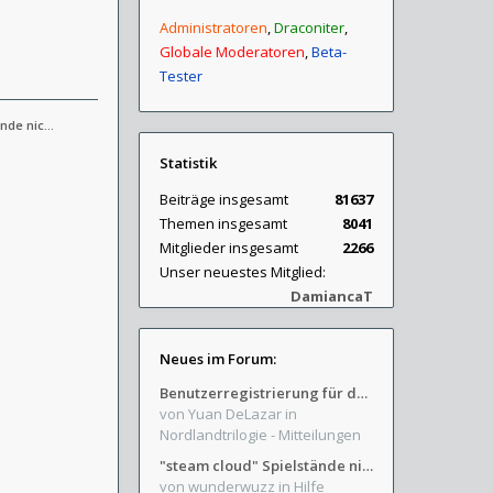
Administratoren
,
Draconiter
,
Globale Moderatoren
,
Beta-
Tester
ände nic…
Statistik
Beiträge insgesamt
81637
Themen insgesamt
8041
Mitglieder insgesamt
2266
Unser neuestes Mitglied:
DamiancaT
Neues im Forum:
Benutzerregistrierung für das SchickHD-/SchweifHD-Forum gesperrt
von Yuan DeLazar
in
Nordlandtrilogie - Mitteilungen
"steam cloud" Spielstände nicht verfügbar
von wunderwuzz
in Hilfe