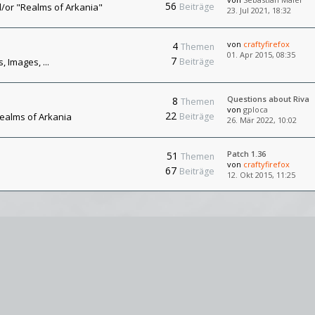
56
/or "Realms of Arkania"
Beiträge
23. Jul 2021, 18:32
von
craftyfirefox
4
Themen
01. Apr 2015, 08:35
7
 Images, ...
Beiträge
Questions about Riva
8
Themen
von
gploca
22
Realms of Arkania
Beiträge
26. Mär 2022, 10:02
Patch 1.36
51
Themen
von
craftyfirefox
67
Beiträge
12. Okt 2015, 11:25