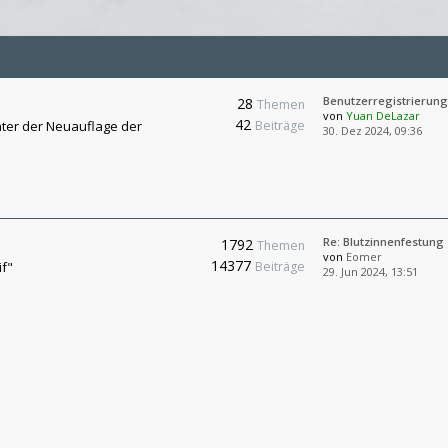
Benutzerregistrierung
28
Themen
von
Yuan DeLazar
42
ter der Neuauflage der
Beiträge
30. Dez 2024, 09:36
Re: Blutzinnenfestung
1792
Themen
von
Eomer
14377
if"
Beiträge
29. Jun 2024, 13:51