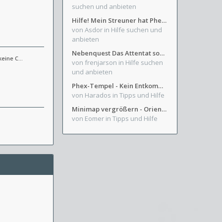
suchen und anbieten
Hilfe! Mein Streuner hat Phexens Gunst verloren...
von Asdor
in Hilfe suchen und
anbieten
Nebenquest Das Attentat sowie Beilunker Reiter und zwei kleine Ausrüstungsfragen
 keine C…
von frenjarson
in Hilfe suchen
und anbieten
Phex-Tempel - Kein Entkommen aus Weinkeller/Bibliothek Trakt
von Harados
in Tipps und Hilfe
Minimap vergrößern - Orientierung in Blutzinnen
von Eomer
in Tipps und Hilfe