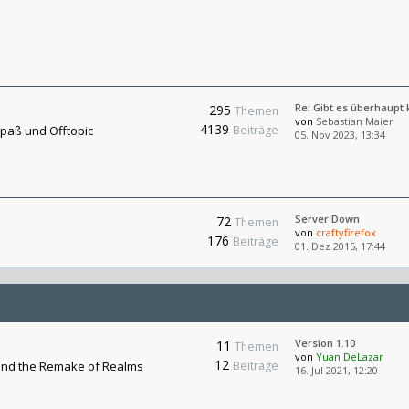
Re: Gibt es überhaupt
295
Themen
von
Sebastian Maier
4139
Spaß und Offtopic
Beiträge
05. Nov 2023, 13:34
Server Down
72
Themen
von
craftyfirefox
176
Beiträge
01. Dez 2015, 17:44
Version 1.10
11
Themen
von
Yuan DeLazar
12
nd the Remake of Realms
Beiträge
16. Jul 2021, 12:20