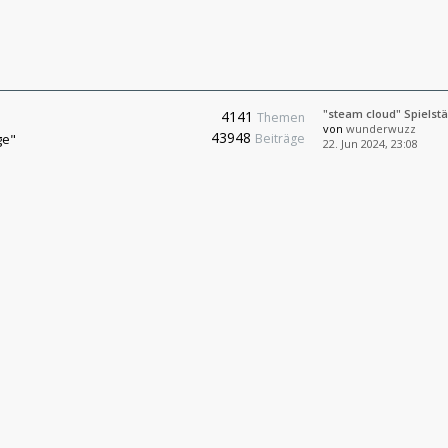
"steam cloud" Spielst
4141
Themen
von
wunderwuzz
43948
ge"
Beiträge
22. Jun 2024, 23:08