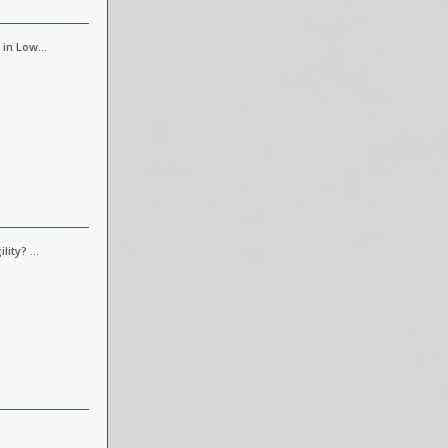
n in Low…
ility? …