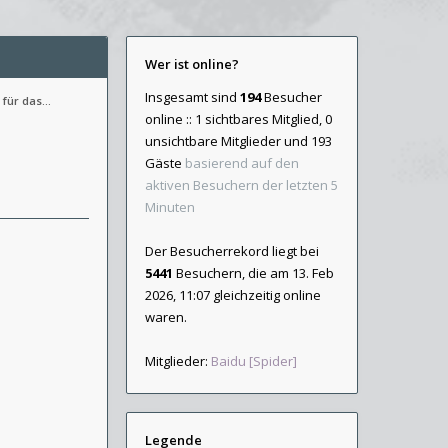
Wer ist online?
Insgesamt sind
194
Besucher
 für das…
online :: 1 sichtbares Mitglied, 0
unsichtbare Mitglieder und 193
Gäste
basierend auf den
aktiven Besuchern der letzten 5
Minuten
Der Besucherrekord liegt bei
5441
Besuchern, die am 13. Feb
2026, 11:07 gleichzeitig online
waren.
Mitglieder:
Baidu [Spider]
Legende