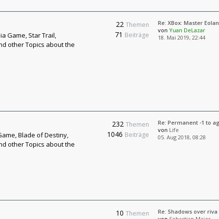
Re: XBox: Master Eola
22
Themen
von
Yuan DeLazar
71
a Game, Star Trail,
Beiträge
18. Mai 2019, 22:44
d other Topics about the
Re: Permanent -1 to ag
232
Themen
von
Life
1046
Game, Blade of Destiny,
Beiträge
05. Aug 2018, 08:28
d other Topics about the
Re: Shadows over riva
10
Themen
von
Sebastian Maier