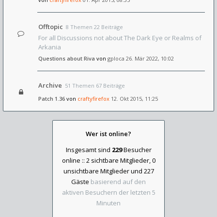
Offtopic
8 Themen 22 Beiträge
For all Discussions not about The Dark Eye or Realms of
Arkania
Questions about Riva
von
gploca
26. Mär 2022, 10:02
Archive
51 Themen 67 Beiträge
Patch 1.36
von
craftyfirefox
12. Okt 2015, 11:25
Wer ist online?
Insgesamt sind
229
Besucher
online :: 2 sichtbare Mitglieder, 0
unsichtbare Mitglieder und 227
Gäste
basierend auf den
aktiven Besuchern der letzten 5
Minuten