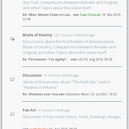
Star Trail, Comparisons between Remake and Original,
and other Topics about the Game itself
Re: XBox: Master Eolan in Low…
von
Yuan DeLazar
18. Mai 2019,
22:44
Blade of Destiny
232 Themen 1046 Beiträge
Discussions about the first Realms of Arkania Game,
Blade of Destiny, Comparisons between Remake and
Original, and other Topics about the Game itself
Re: Permanent -1 to agility? …
von
Life
05. Aug 2018, 08:28
Discussion
10 Themen 56 Beiträge
General Discussions about "The Dark Eye" and/or
"Realms of Arkania"
Re: Shadows over riva
von
Sebastian Maier
23. Jul 2021, 18:32
Fan Art
4 Themen 7 Beiträge
Discussion of Fan-made Storys, Texts, Drawings, Images,
...
von
craftyfirefox
01. Apr 2015, 08:35