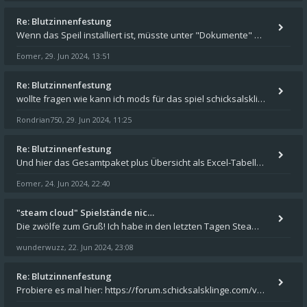
Re: Blutzinnenfestung
Wenn das Speil installiert ist, müsste unter "Dokumente" auf Deinem Rechner ein Verzeichnis "blade of destiny" sein. Dar
Eomer
29. Jun 2024, 13:51
,
Re: Blutzinnenfestung
wollte fragen wie kann ich mods für das spiel schicksalsklinge in das spieleverzeichnis kopieren und in welches
Rondrian750
29. Jun 2024, 11:25
,
Re: Blutzinnenfestung
Und hier das Gesamtpaket plus Übersicht als Excel-Tabelle: https://forum.schicksalsklinge.com/viewtopic.php?f=239&t=156
Eomer
24. Jun 2024, 22:40
,
"steam cloud" Spielstände nic…
Die zwölfe zum Gruß! Ich habe in den letzten Tagen Steam auf meinem Desktop PC mit Windows 11 installiert und über Steam
wunderwuzz
22. Jun 2024, 23:08
,
Re: Blutzinnenfestung
Probiere es mal hier: https://forum.schicksalsklinge.com/viewtopic.php?f=239&t=15661