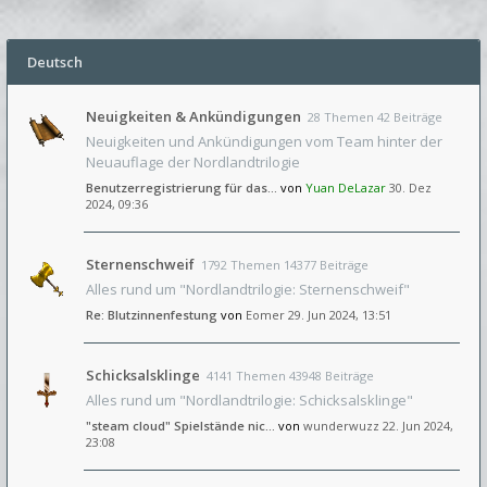
Deutsch
Neuigkeiten & Ankündigungen
28 Themen 42 Beiträge
Neuigkeiten und Ankündigungen vom Team hinter der
Neuauflage der Nordlandtrilogie
Benutzerregistrierung für das…
von
Yuan DeLazar
30. Dez
2024, 09:36
Sternenschweif
1792 Themen 14377 Beiträge
Alles rund um "Nordlandtrilogie: Sternenschweif"
Re: Blutzinnenfestung
von
Eomer
29. Jun 2024, 13:51
Schicksalsklinge
4141 Themen 43948 Beiträge
Alles rund um "Nordlandtrilogie: Schicksalsklinge"
"steam cloud" Spielstände nic…
von
wunderwuzz
22. Jun 2024,
23:08