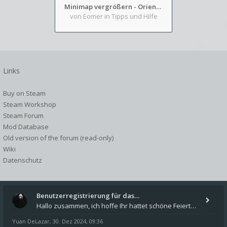
Minimap vergrößern - Orientierung in Blutzinnen
von Eomer
in Tipps und Hilfe
Links
Buy on Steam
Steam Workshop
Steam Forum
Mod Database
Old version of the forum (read-only)
Wiki
Datenschutz
Benutzerregistrierung für das…
Hallo zusammen, ich hoffe Ihr hattet schöne Feiertage und kommt auch gut ins neue Jahr. Ich schreibe hier kurz zur Infor
Yuan DeLazar
30. Dez 2024, 09:36
,