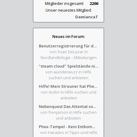
Mitglieder insgesamt
2266
Unser neuestes Mitglied:
DamiancaT
Neues im Forum:
Benutzerregistrierung für das SchickHD-/SchweifHD-Forum gesperrt
von Yuan DeLazar
in
Nordlandtrilogie - Mitteilungen
"steam cloud" Spielstände nicht verfügbar
von wunderwuzz
in Hilfe
suchen und anbieten
Hilfe! Mein Streuner hat Phexens Gunst verloren...
von Asdor
in Hilfe suchen und
anbieten
Nebenquest Das Attentat sowie Beilunker Reiter und zwei kleine Ausrüstungsfragen
von frenjarson
in Hilfe suchen
und anbieten
Phex-Tempel - Kein Entkommen aus Weinkeller/Bibliothek Trakt
von Harados
in Tipps und Hilfe