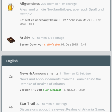
Allgemeines
295 Themen 4139 Beiträge
Alles rund um die Nordlandtrilogie, aber auch Spaß und
Offtopic
Re: Gibt es überhaupt keine C…
von
Sebastian Maier
05. Nov
2023, 13:34
Archiv
72 Themen 176 Beiträge
Server Down
von
craftyfirefox
01. Dez 2015, 17:44
English
News & Announcements
11 Themen 12 Beiträge
News and Announcements from the Team behind the
Remake of Realms of Arkania
Version 1.10
von
Yuan DeLazar
16. Jul 2021, 12:20
Star Trail
22 Themen 71 Beiträge
Discussions about the newest Realms of Arkania Game,