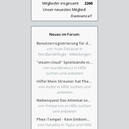
Mitglieder insgesamt
2266
Unser neuestes Mitglied:
DamiancaT
Neues im Forum:
Benutzerregistrierung für das SchickHD-/SchweifHD-Forum gesperrt
von Yuan DeLazar
in
Nordlandtrilogie - Mitteilungen
"steam cloud" Spielstände nicht verfügbar
von wunderwuzz
in Hilfe
suchen und anbieten
Hilfe! Mein Streuner hat Phexens Gunst verloren...
von Asdor
in Hilfe suchen und
anbieten
Nebenquest Das Attentat sowie Beilunker Reiter und zwei kleine Ausrüstungsfragen
von frenjarson
in Hilfe suchen
und anbieten
Phex-Tempel - Kein Entkommen aus Weinkeller/Bibliothek Trakt
von Harados
in Tipps und Hilfe