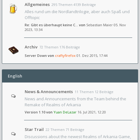
Allgemeines
295 Themen 4139 Beiträge
Alles rund um die Nordlandtrilogie, aber auch Spaß und
Offtopic
Re: Gibt es überhaupt keine C…
von
Sebastian Maier
05. Nov
2023, 13:34
Archiv
72 Themen 176 Beiträge
Server Down
von
craftyfirefox
01. Dez 2015, 17:44
English
News & Announcements
11 Themen 12 Beiträge
News and Announcements from the Team behind the
Remake of Realms of Arkania
Version 1.10
von
Yuan DeLazar
16. Jul 2021, 12:20
Star Trail
22 Themen 71 Beiträge
Discussions about the newest Realms of Arkania Game,