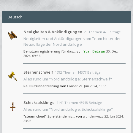
Deutsch
Neuigkeiten & Ankündigungen
28 Themen 42 Beiträge
Neuigkeiten und Ankündigungen vom Team hinter der
Neuauflage der Nordlandtrilogie
Benutzerregistrierung für das…
von
Yuan DeLazar
30. Dez
2024, 09:36
Sternenschweif
1792 Themen 14377 Beiträge
Alles rund um "Nordlandtrilogie: Sternenschweif"
Re: Blutzinnenfestung
von
Eomer
29. Jun 2024, 13:51
Schicksalsklinge
4141 Themen 43948 Beiträge
Alles rund um "Nordlandtrilogie: Schicksalsklinge"
"steam cloud" Spielstände nic…
von
wunderwuzz
22. Jun 2024,
23:08