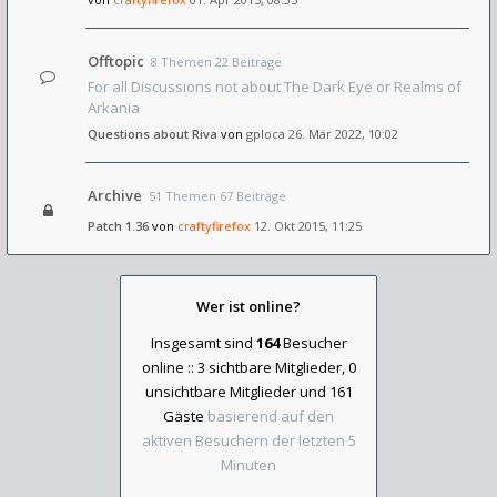
Offtopic
8 Themen 22 Beiträge
For all Discussions not about The Dark Eye or Realms of
Arkania
Questions about Riva
von
gploca
26. Mär 2022, 10:02
Archive
51 Themen 67 Beiträge
Patch 1.36
von
craftyfirefox
12. Okt 2015, 11:25
Wer ist online?
Insgesamt sind
164
Besucher
online :: 3 sichtbare Mitglieder, 0
unsichtbare Mitglieder und 161
Gäste
basierend auf den
aktiven Besuchern der letzten 5
Minuten