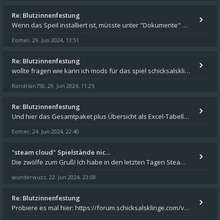
Re: Blutzinnenfestung
Wenn das Speil installiert ist, müsste unter "Dokumente" auf Deinem Rechner ein Verzeichnis "blade of destiny" sein. Dar
Eomer
29. Jun 2024, 13:51
,
Re: Blutzinnenfestung
wollte fragen wie kann ich mods für das spiel schicksalsklinge in das spieleverzeichnis kopieren und in welches
Rondrian750
29. Jun 2024, 11:25
,
Re: Blutzinnenfestung
Und hier das Gesamtpaket plus Übersicht als Excel-Tabelle: https://forum.schicksalsklinge.com/viewtopic.php?f=239&t=156
Eomer
24. Jun 2024, 22:40
,
"steam cloud" Spielstände nic…
Die zwölfe zum Gruß! Ich habe in den letzten Tagen Steam auf meinem Desktop PC mit Windows 11 installiert und über Steam
wunderwuzz
22. Jun 2024, 23:08
,
Re: Blutzinnenfestung
Probiere es mal hier: https://forum.schicksalsklinge.com/viewtopic.php?f=239&t=15661