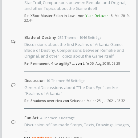
Star Trail, Comparisons between Remake and Original,
and other Topics about the Game itself
Re: XBox: Master Eolan in Low…
von
Yuan DeLazar
18. Mai 2019,
22:44
Blade of Destiny
232 Themen 1046 Beiträge
Discussions about the first Realms of Arkania Game,
Blade of Destiny, Comparisons between Remake and
Original, and other Topics about the Game itself
Re: Permanent -1 to agility? …
von
Life
05. Aug 2018, 08:28
Discussion
10 Themen 56 Beiträge
General Discussions about "The Dark Eye" and/or
"Realms of Arkania"
Re: Shadows over riva
von
Sebastian Maier
23. Jul 2021, 18:32
Fan Art
4 Themen 7 Beiträge
Discussion of Fan-made Storys, Texts, Drawings, Images,
...
von
craftyfirefox
01. Apr 2015, 08:35