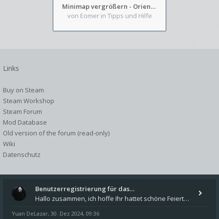
Minimap vergrößern - Orientierung in Blutzinnen
von Eomer
in Tipps und Hilfe
Links
Buy on Steam
Steam Workshop
Steam Forum
Mod Database
Old version of the forum (read-only)
Wiki
Datenschutz
Benutzerregistrierung für das…
Hallo zusammen, ich hoffe Ihr hattet schöne Feiertage und kommt auch gut ins neue Jahr. Ich schreibe hier kurz zur Infor
Yuan DeLazar
30. Dez 2024, 09:36
,