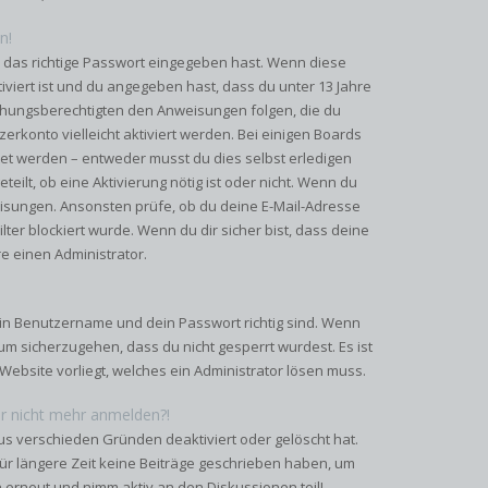
n!
 das richtige Passwort eingegeben hast. Wenn diese
iviert ist und du angegeben hast, dass du unter 13 Jahre
ziehungsberechtigten den Anweisungen folgen, die du
zerkonto vielleicht aktiviert werden. Bei einigen Boards
tet werden – entweder musst du dies selbst erledigen
teilt, ob eine Aktivierung nötig ist oder nicht. Wenn du
eisungen. Ansonsten prüfe, ob du deine E-Mail-Adresse
ter blockiert wurde. Wenn du dir sicher bist, dass deine
e einen Administrator.
ein Benutzername und dein Passwort richtig sind. Wenn
 um sicherzugehen, dass du nicht gesperrt wurdest. Es ist
Website vorliegt, welches ein Administrator lösen muss.
ber nicht mehr anmelden?!
us verschieden Gründen deaktiviert oder gelöscht hat.
ür längere Zeit keine Beiträge geschrieben haben, um
h erneut und nimm aktiv an den Diskussionen teil!