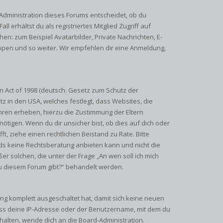
-Administration dieses Forums entscheidet, ob du
ll erhältst du als registriertes Mitglied Zugriff auf
en: zum Beispiel Avatarbilder, Private Nachrichten, E-
uppen und so weiter. Wir empfehlen dir eine Anmeldung,
n Act of 1998 (deutsch: Gesetz zum Schutz der
tz in den USA, welches festlegt, dass Websites, die
hren erheben, hierzu die Zustimmung der Eltern
tigen. Wenn du dir unsicher bist, ob dies auf dich oder
fft, ziehe einen rechtlichen Beistand zu Rate. Bitte
ds keine Rechtsberatung anbieten kann und nicht die
ßer solchen, die unter der Frage „An wen soll ich mich
u diesem Forum gibt?“ behandelt werden.
ung komplett ausgeschaltet hat, damit sich keine neuen
ss deine IP-Adresse oder der Benutzername, mit dem du
rhalten, wende dich an die Board-Administration.