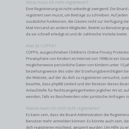
Wozu muss ich mich registrieren?
Eine Registrierung ist nicht unbedingt zwingend. Die Board
registriert sein musst, um Beiträge zu schreiben. Auf jeden Fa
zusätzliche Funktionen, die Gästen nicht zur Verfügung steh
Mail-Versand an andere Mitglieder, Beitritt zu Benutzergr
da sie schnell erledigt ist und dir zahlreiche Vorteile bietet.
Was ist COPPA?
COPPA, ausgeschrieben Children’s Online Privacy Protectio
Privatsphäre von Kindern im Internet von 1998) ist ein Gese
möglicherweise persönliche Daten von Kindern unter 13 Ja
beziehungsweise des oder der Erziehungsberechtigten benö
die Website, auf der du dich zu registrieren versuchst, zutri
beachte, dass phpBB Limited und der Besitzer dieses Boar
Anlaufstelle für Rechtsangelegenheiten jeglicher Art ist; au
wenden, falls es Beschwerden oder juristische Anfragen z
Warum kann ich mich nicht registrieren?
Es kann sein, dass die Board-Administration die Registrier
Benutzer mehr anmelden können. Es könnte auch sein, da
dich registrieren möchtest, gesperrt wurden. Um Hilfe zu e