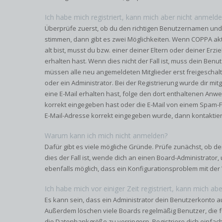
Ich habe mich registriert, kann mich aber nicht anmelde
Überprüfe zuerst, ob du den richtigen Benutzernamen und
stimmen, dann gibt es zwei Möglichkeiten. Wenn
COPPA
akt
alt bist, musst du bzw. einer deiner Eltern oder deiner Er
erhalten hast. Wenn dies nicht der Fall ist, muss dein Benut
müssen alle neu angemeldeten Mitglieder erst freigeschal
oder ein Administrator. Bei der Registrierung wurde dir mitge
eine E-Mail erhalten hast, folge den dort enthaltenen Anw
korrekt eingegeben hast oder die E-Mail von einem Spam-Fil
E-Mail-Adresse korrekt eingegeben wurde, dann kontaktier
Warum kann ich mich nicht anmelden?
Dafür gibt es viele mögliche Gründe. Prüfe zunächst, ob d
dies der Fall ist, wende dich an einen Board-Administrator,
ebenfalls möglich, dass ein Konfigurationsproblem mit der 
Ich habe mich vor einiger Zeit registriert, kann mich a
Es kann sein, dass ein Administrator dein Benutzerkonto a
Außerdem löschen viele Boards regelmäßig Benutzer, die f
die Datenbankgröße zu verringern. Registriere dich einfac