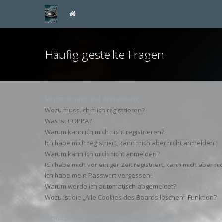
Häufig gestellte Fragen
Registrierung und Anmeldung
Wozu muss ich mich registrieren?
Was ist COPPA?
Warum kann ich mich nicht registrieren?
Ich habe mich registriert, kann mich aber nicht anmelden!
Warum kann ich mich nicht anmelden?
Ich habe mich vor einiger Zeit registriert, kann mich aber 
Ich habe mein Passwort vergessen!
Warum werde ich automatisch abgemeldet?
Wozu ist die „Alle Cookies des Boards löschen“-Funktion?
Benutzerpräferenzen und -einstellungen