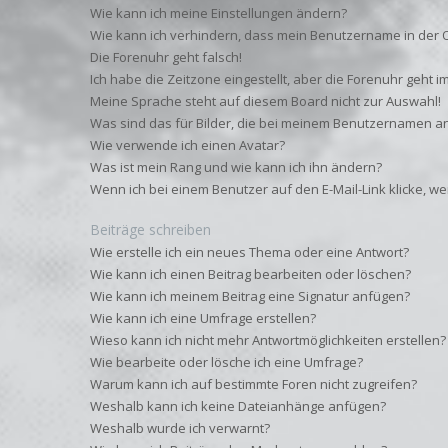
Wie kann ich meine Einstellungen ändern?
Wie kann ich verhindern, dass mein Benutzername in der O
Die Forenuhr geht falsch!
Ich habe die Zeitzone eingestellt, aber die Forenuhr geht i
Meine Sprache steht auf diesem Board nicht zur Auswahl!
Was sind das für Bilder, die bei meinem Benutzernamen a
Wie verwende ich einen Avatar?
Was ist mein Rang und wie kann ich ihn ändern?
Wenn ich bei einem Benutzer auf den E-Mail-Link klicke, w
Beiträge schreiben
Wie erstelle ich ein neues Thema oder eine Antwort?
Wie kann ich einen Beitrag bearbeiten oder löschen?
Wie kann ich meinem Beitrag eine Signatur anfügen?
Wie kann ich eine Umfrage erstellen?
Wieso kann ich nicht mehr Antwortmöglichkeiten erstellen?
Wie bearbeite oder lösche ich eine Umfrage?
Warum kann ich auf bestimmte Foren nicht zugreifen?
Weshalb kann ich keine Dateianhänge anfügen?
Weshalb wurde ich verwarnt?