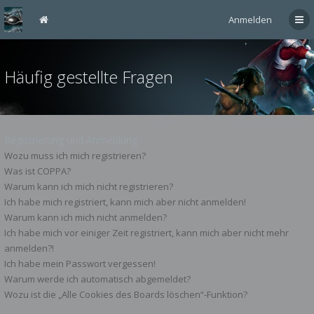
Anmelden
Häufig gestellte Fragen
Registrierung und Anmeldung
Wozu muss ich mich registrieren?
Was ist COPPA?
Warum kann ich mich nicht registrieren?
Ich habe mich registriert, kann mich aber nicht anmelden!
Warum kann ich mich nicht anmelden?
Ich habe mich vor einiger Zeit registriert, kann mich aber nicht mehr
anmelden?!
Ich habe mein Passwort vergessen!
Warum werde ich automatisch abgemeldet?
Wozu ist die „Alle Cookies des Boards löschen“-Funktion?