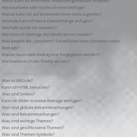
Wieso kann ich nicht mehr Antwortmöglichkeiten erstellen?
Wie bearbeite oder lösche ich eine Umfrage?
Warum kann ich auf bestimmte Foren nicht zugreifen?
Weshalb kann ich keine Dateianhänge anfügen?
Weshalb wurde ich verwarnt?
Wie kann ich Beiträge den Moderatoren melden?
Was bewirkt die „Speichern“-Schaltfläche beim Schreiben eines
Beitrags?
Warum muss mein Beitrag erst freigegeben werden?
Wie markiere ich ein Thema als neu?
Textformatierung und Thementypen
Was ist BBCode?
Kann ich HTML benutzen?
Was sind Smilies?
Kann ich Bilder in meine Beiträge einfügen?
Was sind globale Bekanntmachungen?
Was sind Bekanntmachungen?
Was sind wichtige Themen?
Was sind geschlossene Themen?
Was sind Themen-Symbole?