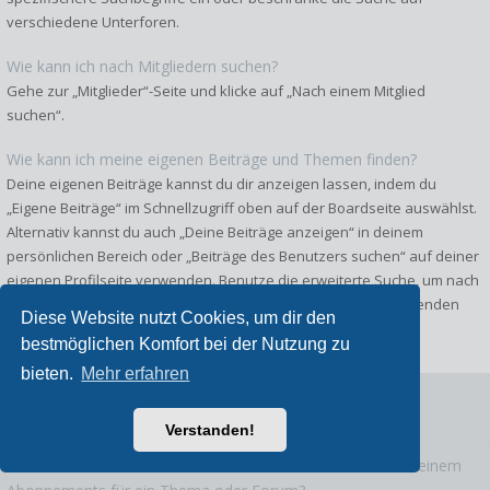
verschiedene Unterforen.
Wie kann ich nach Mitgliedern suchen?
Gehe zur „Mitglieder“-Seite und klicke auf „Nach einem Mitglied
suchen“.
Wie kann ich meine eigenen Beiträge und Themen finden?
Deine eigenen Beiträge kannst du dir anzeigen lassen, indem du
„Eigene Beiträge“ im Schnellzugriff oben auf der Boardseite auswählst.
Alternativ kannst du auch „Deine Beiträge anzeigen“ in deinem
persönlichen Bereich oder „Beiträge des Benutzers suchen“ auf deiner
eigenen Profilseite verwenden. Benutze die erweiterte Suche, um nach
von dir erstellen Themen zu suchen. Trage dort die entsprechenden
Diese Website nutzt Cookies, um dir den
Optionen in die Suchmaske ein.
bestmöglichen Komfort bei der Nutzung zu
bieten.
Mehr erfahren
Abonnements und Lesezeichen
Verstanden!
Was ist der Unterschied zwischen einem Lesezeichen und einem